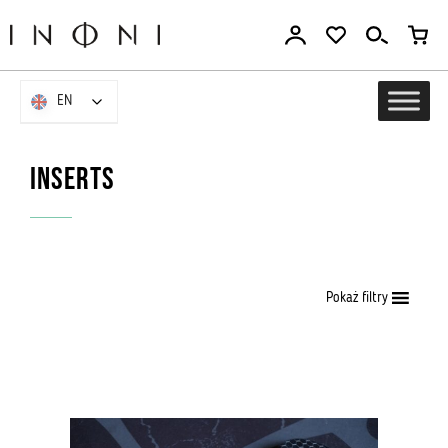
Go
to
the
content
EN
EN
Inserts
Pokaż filtry