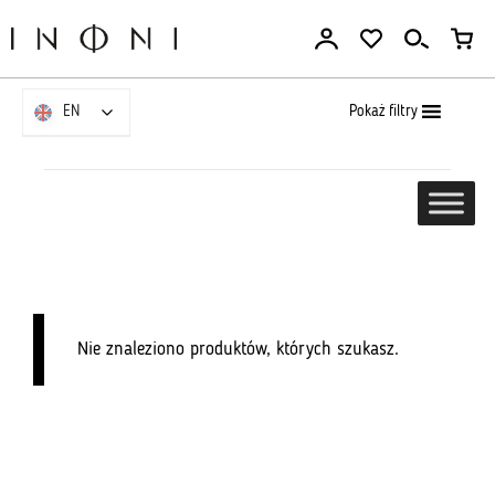
Go
to
the
content
Pokaż filtry
EN
EN
Nie znaleziono produktów, których szukasz.