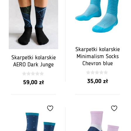
Skarpetki kolarskie
Minimalism Socks
Skarpetki kolarskie
Chevron blue
AERO Dark Junge
0
0
35,00
zł
59,00
zł
z
z
5
5