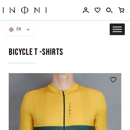
Go
to
the
content
EN
EN
Bicycle t -shirts