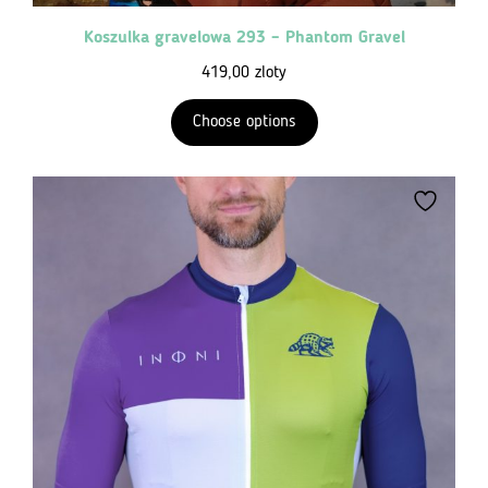
Koszulka gravelowa 293 – Phantom Gravel
419,00
zloty
Choose options