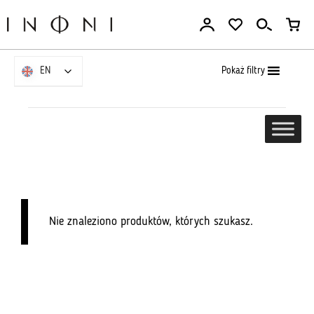
Go
to
the
content
Pokaż filtry
EN
EN
Nie znaleziono produktów, których szukasz.