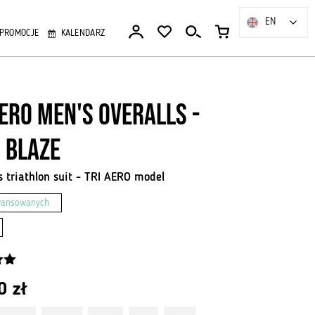
EN
EN
PROMOCJE
KALENDARZ
AERO men's overalls -
 Blaze
s triathlon suit - TRI AERO model
wansowanych
00
zł