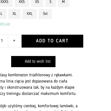
XXXS
XXS
XS
S
M
L
XL
XXL
3xl
ght size
ADD TO CART
+
on
Add to wish list
klasy kombinezon triathlonowy z rękawkami.
na linia cięcia jest dopasowana do ciała
isty i skonstruowana tak, by na każdym etapie
czy treningu dostarczać maksimum komfortu.
tójki użyliśmy cienkiej, komfortowej lamówki, a