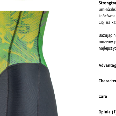
Strongtr
umieścili
końcówce 
Cię, na k
Bazując n
możemy pok
najlepszy
Advantag
M
Character
Pr
Th
Ki
Care
Za
Mo
Opinie (1
An