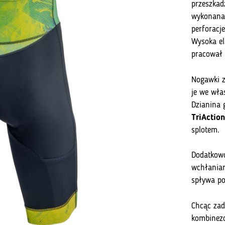
przeszkad
wykonana 
perforacj
Wysoka el
pracował 
Nogawki z
je we wła
Dzianina
TriAction
splotem.
Dodatkowo
wchłanian
spływa po
Chcąc zad
kombinezo