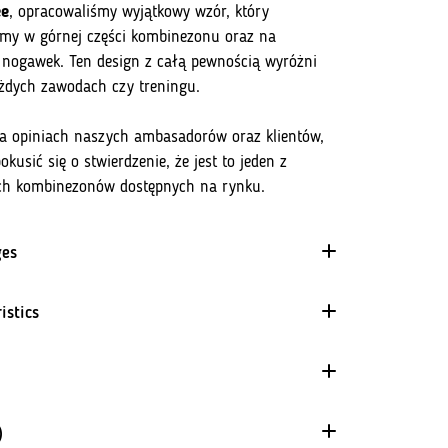
ee
, opracowaliśmy wyjątkowy wzór, który
śmy w górnej części kombinezonu oraz na
nogawek. Ten design z całą pewnością wyróżni
ażdych zawodach czy treningu.
a opiniach naszych ambasadorów oraz klientów,
usić się o stwierdzenie, że jest to jeden z
ch kombinezonów dostępnych na rynku.
es
aximum comfort
istics
ofessional model, fitted
e best sports knitwear used in triathlon
4 way stretch
eszenie z siatki na plecach oraz na udzie
The material evenly stretching in every direction. It
mek na przodzie, ułatwiający zakładanie
guarantees a perfect fit and does not restrict movement.
del z rękawkami
)
ti -slip tape anti -spray at the ends of the legs,