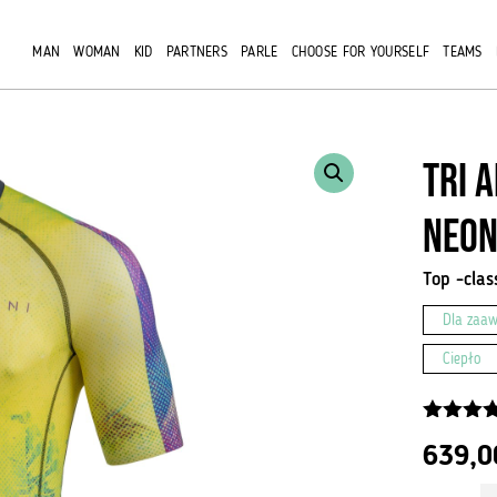
MAN
WOMAN
KID
PARTNERS
PARLE
CHOOSE FOR YOURSELF
TEAMS
TRI 
Neon
Top -clas
Dla zaa
Ciepło
5.00
z 5
639,