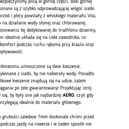
ezpieczyliśmy plisą w górnej części. Boki górnej
konane są z szybko odprowadzającej wilgoć siatki.
przód i plecy powstały z włoskiego materiału Vita,
 na działanie wody słonej oraz chlorowanej.
stosowaniu tej dedykowanej do triathlonu dzianiny,
n idealnie układa się na ciele zawodnika, co
komfort podczas ruchu rękoma przy kraulu oraz
opływowość.
mbinezonu umieszczone są dwie kieszenie,
ykonane z siatki, by nie nabierały wody. Ponadto
tkowe kieszenie znajdują się na udzie, zatem
ięgania po żele gwarantowany! Projektując strój
 się, by były one jak najbardziej
AERO
, czyli gdy
przylegają idealnie do materiału głównego.
 grubości zaledwie 7mm doskonale chroni przed
 podczas jazdy na rowerze i w żaden sposób nie