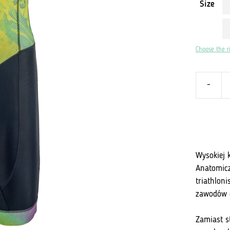
Size
Choose the ri
-
ilość
Kombinez
męski
Tri
Aero
–
Wysokiej 
Neon
Anatomicz
Blaze
triathlon
zawodów 
Zamiast s