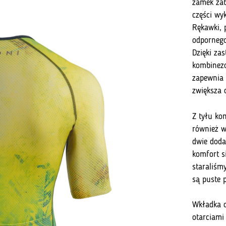
zamek zab
części wy
Rękawki, 
odpornego
Dzięki za
kombinezo
zapewnia 
zwiększa 
Z tyłu ko
również w
dwie doda
komfort s
staraliśmy
są puste 
Wkładka o
otarciami