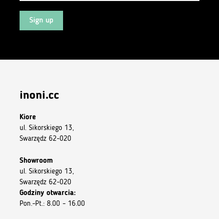
Sign up
Andrzej Sliwinski
(zweryfikowany)
–
9 kwietnia 2022
5
z 5
Odziez narazie nie przetestowana ale wyglad solidnie
inoni.cc
Bartosz Zaremba
(zweryfikowany)
–
21 maja 2022
5
z 5
Kiore
A great T -shirt
ul. Sikorskiego 13,
I recommend
Swarzędz 62-020
Showroom
ul. Sikorskiego 13,
Bartłomiej Kaczor
(zweryfikowany)
–
9 czerwca 2022
Swarzędz 62-020
5
z 5
Godziny otwarcia:
A great T -shirt
Pon.–Pt.: 8.00 – 16.00
Koszulka bardzo dobrze dopasowana, po kilku