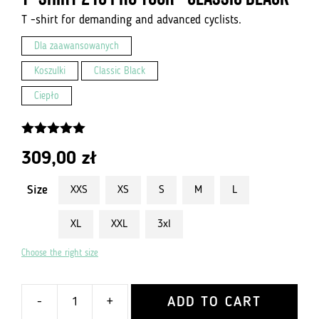
T -shirt for demanding and advanced cyclists.
Dla zaawansowanych
Koszulki
Classic Black
Ciepło
4.93
z 5
309,00
zł
Size
XXS
XS
S
M
L
XL
XXL
3xl
Choose the right size
ADD TO CART
-
+
ilość