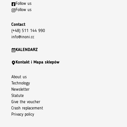
praniach nic się z nią nie dzieje
Planuję kupić
Follow us
kolejną
Follow us
Contact
Rajmund
(zweryfikowany)
–
24
(+48) 511 144 990
czerwca 2022
5
z 5
info@inoni.cc
Najlepsza koszulka
KALENDARZ
Najlepsza i najładniejsza koszulka jaką widziałem.
Kontakt i Mapa sklepów
Łukasz Bącik
(zweryfikowany)
–
7
About us
lipca 2022
5
z 5
Technology
Newsletter
T -shirt 213 Pro Tour Classic Red
Statute
Syn zadowolony, sam wybrał, a wybiera to co dobre
Give the voucher
Crash replacement
Privacy policy
Michał Stefański
(zweryfikowany)
–