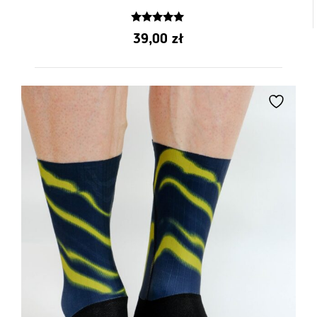
dosyć dopasowany, ale mi jak najbardziej odpowiada
5.00
39,00
zł
z 5
Tom
–
25 kwietnia 2021
5
z 5
jakość pierwsza klasa!
Adrian
–
11 maja 2021
5
z 5
Shirt
Dobry material
Arkadiusz
–
29 maja 2021
5
z 5
Koszulka wygodna
wygodna i bardzo Dobrze wykonana! 180cm i 81kg
kupiłem L w sam raz