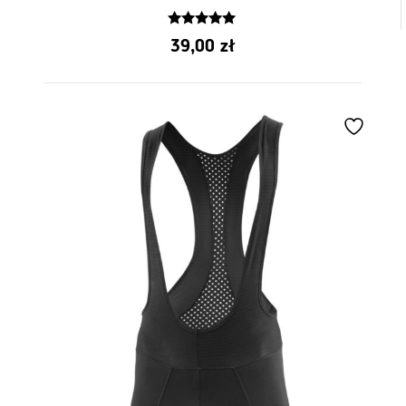
leży idealnie
5.00
39,00
zł
z 5
Raf Ki
–
16 lipca 2020
5
z 5
T -shirt 213 Pro Tour - Classic Black
Świetna koszulka, tak jak poprzednie rozmiar XL leży
idealnie 181cm/84kg. Czekam na jakiś zielony neon
modelu 213
PB
–
17 sierpnia 2020
5
z 5
Koszulka 213 Pro Tour
Lekka, dobrze odprowadzająca ciepło. Pomimo jazdy
w pełnym słońcu i czarnego koloru nie odczuwało się
przegrzewania.