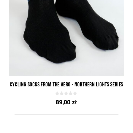
Wojciech Janicki
–
1 czerwca 2021
5
z 5
Profesjonalizm przez wielkie P
Świetna komunikacja z firmą, z uwzględnieniem etapu
realizacji zamówienia. Super produkty, świetny wybór!
Szymon Mrozek
–
3 czerwca 2021
4
z 5
Rozmiarówka mogłaby być trochę lepsza
Cycling socks from the Aero - Northern Lights series
Damian
–
7 czerwca 2021
0
89,00
zł
z
5
z 5
5
Super
Najlepsza koszulka rowerowa z jaką miałem
dotychczas odczynienia. Polecam!