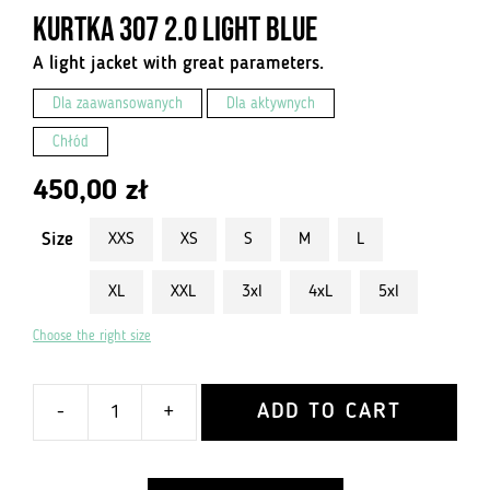
Kurtka 307 2.0 Light Blue
A light jacket with great parameters.
Dla zaawansowanych
Dla aktywnych
Chłód
450,00
zł
Size
XXS
XS
S
M
L
XL
XXL
3xl
4xL
5xl
Choose the right size
ADD TO CART
-
+
ilość
Kurtka
307