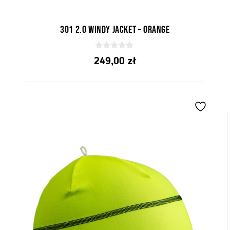
301 2.0 Windy Jacket – Orange
0
249,00
zł
z
5