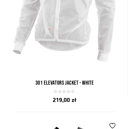
301 elevators jacket - white
0
219,00
zł
z
5