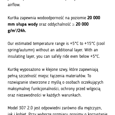
airflow.
Kurtka zapewnia wodoodporność na poziomie
20 000
mm słupa wody
oraz oddychalność ≥
20 000
g/m²/24h.
Our estimated temperature range is +5°C to +15°C (cool
spring/autumn) without an additional layer. With an
insulating layer, you can safely ride even below +5°C.
Kurtkę wyposażono w klejone szwy, które zapewniają
pełną szczelność miejsc łączenia materiałów. To
rozwiązanie stworzone z myślą o osobach oczekujących
maksymalnej funkcjonalności, ochrony przed wilgocią
oraz niezawodności w każdych warunkach.
Model 307 2.0 jest odpowiedni zarówno dla mężczyzn,
jak i kobiet. Przy wyborze rozmiaru prosimy o korzystanie