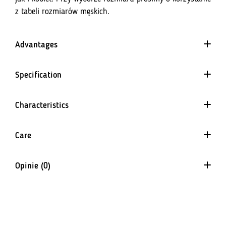
z tabeli rozmiarów męskich.
Advantages
Specification
Characteristics
Kontrola termiczna
Care
Produkty z tym znakiem oznaczają użycie materiałów
pomagających utrzymać komfortową temperaturę ciała.
Water repellent
Opinie (0)
Technologia wykończenia materiału. Napięcie
Na razie nie ma opinii o produkcie.
powierzchniowe jest na takim poziomie, by woda zamiast
Do not use fabric rinsing fluid
wsiąkać w materiał spływała po jego powierzchni (materiał
jest hydrofobowy). Proces zmniejsza swoje właściwości wraz
z praniem.