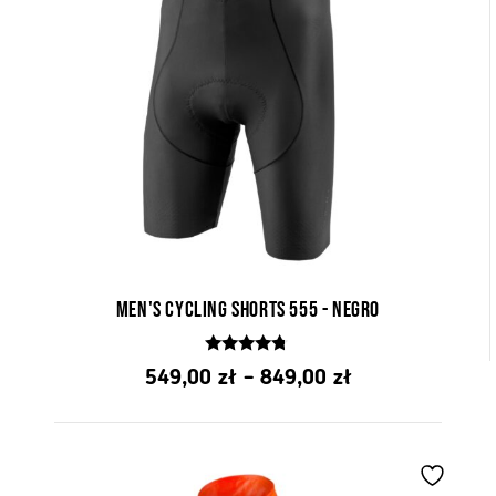
Men's cycling shorts 555 - Negro
4.58
Price
549,00
zł
–
849,00
zł
z 5
range:
from
PLN