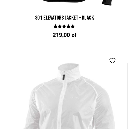
301 elevators jacket - black
4.92
219,00
zł
z 5