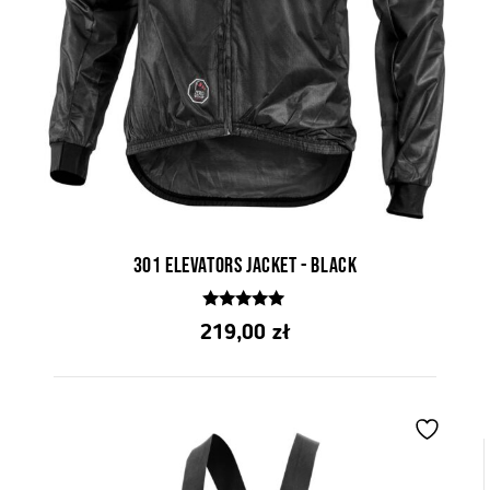
301 elevators jacket - black
4.92
219,00
zł
z 5