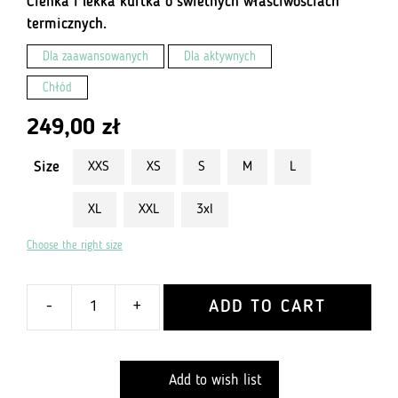
Cienka i lekka kurtka o świetnych właściwościach
termicznych.
Dla zaawansowanych
Dla aktywnych
Chłód
249,00
zł
Size
XXS
XS
S
M
L
XL
XXL
3xl
Choose the right size
ADD TO CART
-
+
ilość
Kurtka
301
Add to wish list
2.0