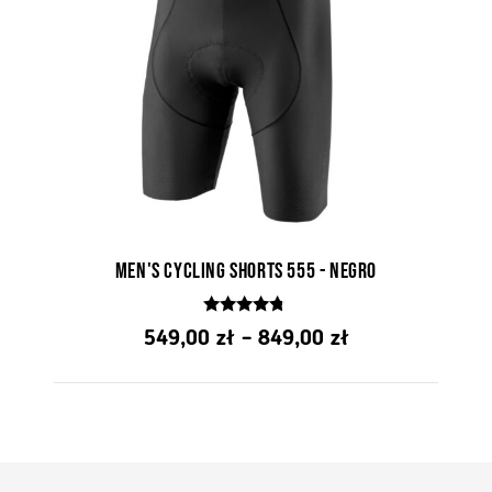
Men's cycling shorts 555 - Negro
4.58
Price
549,00
zł
–
849,00
zł
z 5
range:
from
PLN
549.00