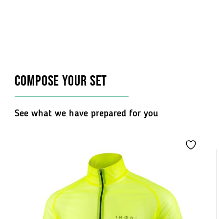
Na razie nie ma opinii o produkcie.
powierzchniowe jest na takim poziomie, by woda zamiast
Do not use fabric rinsing fluid
wsiąkać w materiał spływała po jego powierzchni (materiał
jest hydrofobowy). Proces zmniejsza swoje właściwości wraz
z praniem.
COMPOSE YOUR SET
See what we have prepared for you