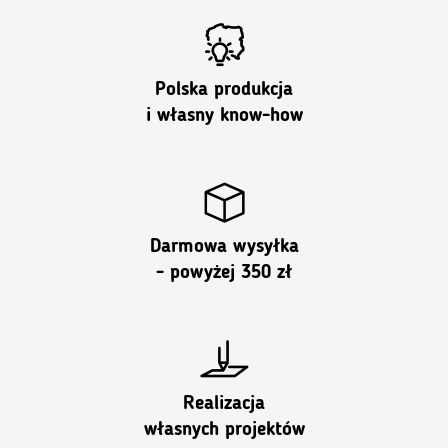
to
PLN
849.00
Polska produkcja
i własny know-how
Darmowa wysyłka
- powyżej 350 zł
Realizacja
własnych projektów