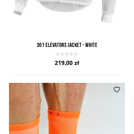
301 elevators jacket - white
0
219,00
zł
z
5