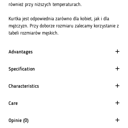
również przy niższych temperaturach.
Kurtka jest odpowiednia zarówno dla kobiet, jak i dla
mężczyzn. Przy doborze rozmiaru zalecamy korzystanie z
tabeli rozmiarów męskich.
Advantages
Specification
Characteristics
Kontrola termiczna
Care
Produkty z tym znakiem oznaczają użycie materiałów
pomagających utrzymać komfortową temperaturę ciała.
Water repellent
Opinie (0)
Technologia wykończenia materiału. Napięcie