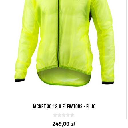
Jacket 301 2.0 elevators - fluo
0
249,00
zł
z