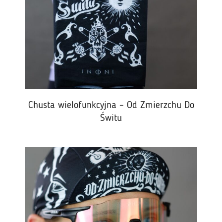
Chusta wielofunkcyjna – Od Zmierzchu Do
Świtu