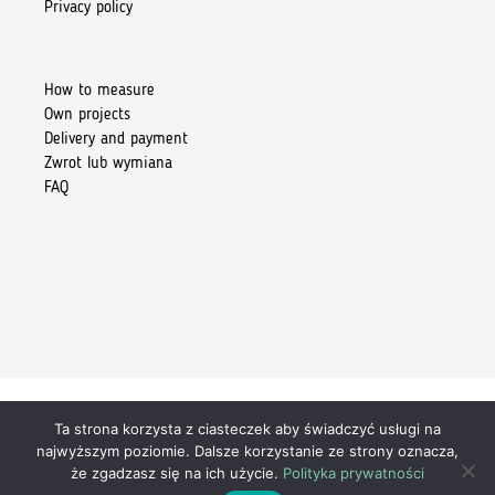
Privacy policy
How to measure
Own projects
Delivery and payment
Zwrot lub wymiana
FAQ
Ta strona korzysta z ciasteczek aby świadczyć usługi na
Copyright 2026 © Kiore Tomasz Skoczylas
najwyższym poziomie. Dalsze korzystanie ze strony oznacza,
że zgadzasz się na ich użycie.
Polityka prywatności