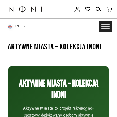
Go
to
the
content
EN
EN
Aktywne Miasta – kolekcja INONI
Aktywne Miasta – kolekcja
INONI
Aktywne Miasta
to projekt rekreacyjno-
sportowy dedykowany osobom aktywnie