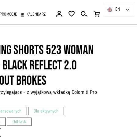
EN
EN
PROMOCJE
KALENDARZ
ing shorts 523 Woman
- Black Reflect 2.0
out Brokes
przylegające – z wyjątkową wkładką Dolomiti Pro
wansowanych
Dla aktywnych
i
Odblask