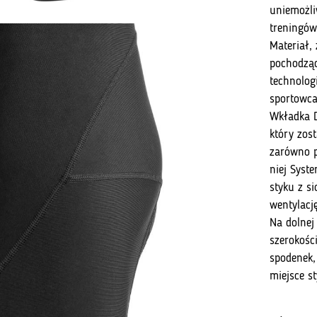
Czarny
uniemożli
Odblask
treningów
2.0
Materiał,
bez
pochodząc
szelek
technolog
sportowca
Wkładka D
który zost
zarówno p
niej Syst
styku z s
wentylacj
Na dolnej
szerokośc
spodenek,
miejsce s