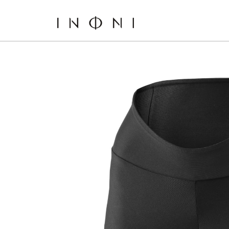
Go
to
the
content