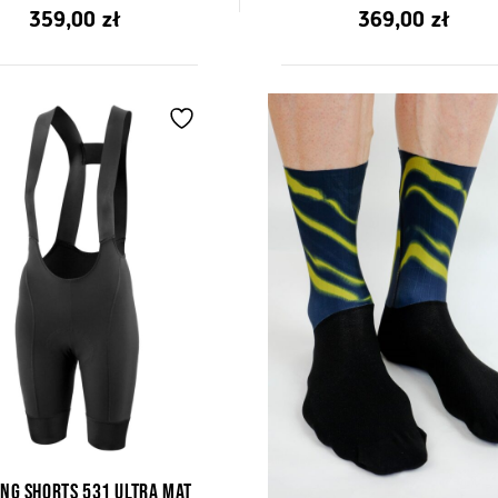
4.50
0
359,00
zł
369,00
zł
z 5
z
5
ng shorts 531 Ultra Mat