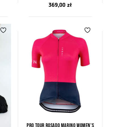
0
Produkty z tym znakiem oznaczają użycie materiałów
369,00
zł
z
pomagających utrzymać komfortową temperaturę ciała.
5
Long -distance insert
The insert guarantees comfortable driving for several hours.
Pro tour rosado marino women's