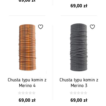
69,00
zł
z
0
5
69,00
zł
z
5
Chusta typu komin z
Chusta typu komin z
Merino 4
Merino 3
0
0
69,00
zł
69,00
zł
z
z
5
5