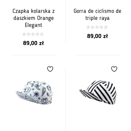
Czapka kolarska z
Gorra de ciclismo de
daszkiem Orange
triple raya
Elegant
0
89,00
zł
z
0
5
89,00
zł
z
5