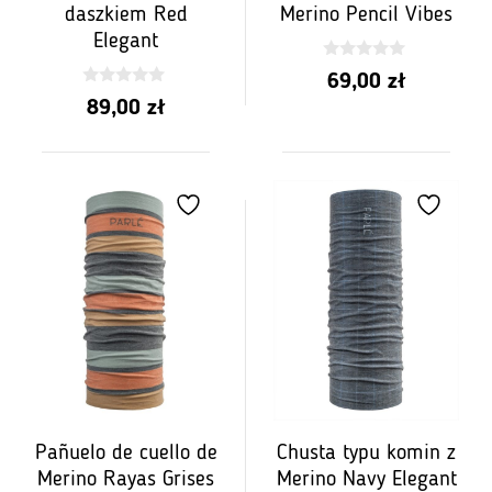
daszkiem Red
Merino Pencil Vibes
Elegant
0
69,00
zł
z
0
5
89,00
zł
z
5
Pañuelo de cuello de
Chusta typu komin z
Merino Rayas Grises
Merino Navy Elegant