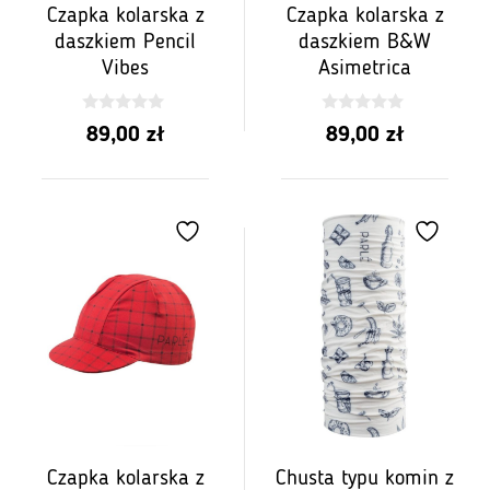
Czapka kolarska z
Czapka kolarska z
daszkiem Pencil
daszkiem B&W
Vibes
Asimetrica
0
0
89,00
zł
89,00
zł
z
z
5
5
Czapka kolarska z
Chusta typu komin z