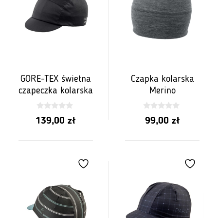
GORE-TEX świetna
Czapka kolarska
czapeczka kolarska
Merino
0
0
139,00
zł
99,00
zł
z
z
5
5