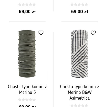
0
0
69,00
zł
69,00
zł
z
z
5
5
Chusta typu komin z
Chusta typu komin z
Merino 5
Merino B&W
Asimetrica
0