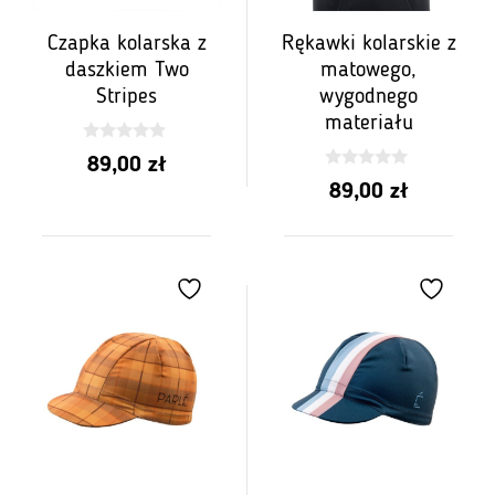
Czapka kolarska z
Rękawki kolarskie z
daszkiem Two
matowego,
Stripes
wygodnego
materiału
0
89,00
zł
z
0
5
89,00
zł
z
5