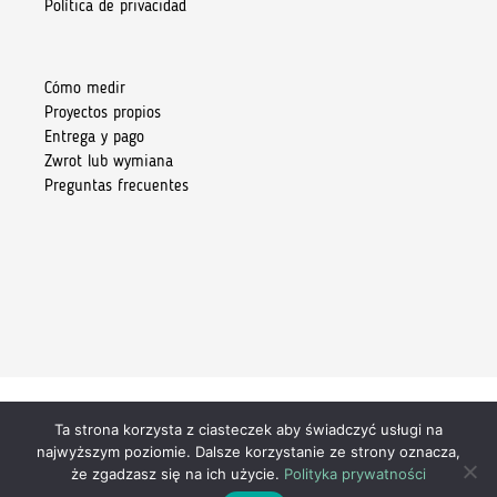
Política de privacidad
Cómo medir
Proyectos propios
Entrega y pago
Zwrot lub wymiana
Preguntas frecuentes
Ta strona korzysta z ciasteczek aby świadczyć usługi na
Copyright 2026 © Kiore Tomasz Skoczylas
najwyższym poziomie. Dalsze korzystanie ze strony oznacza,
że zgadzasz się na ich użycie.
Polityka prywatności