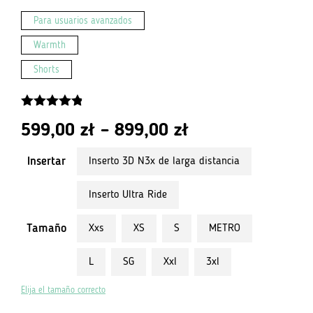
Para usuarios avanzados
Warmth
Shorts
4.75
de 5
Rango
599,00
zł
–
899,00
zł
de
Insertar
Inserto 3D N3x de larga distancia
precios:
Inserto Ultra Ride
de
Tamaño
Xxs
XS
S
METRO
PLN
L
SG
Xxl
3xl
599.00
a
Elija el tamaño correcto