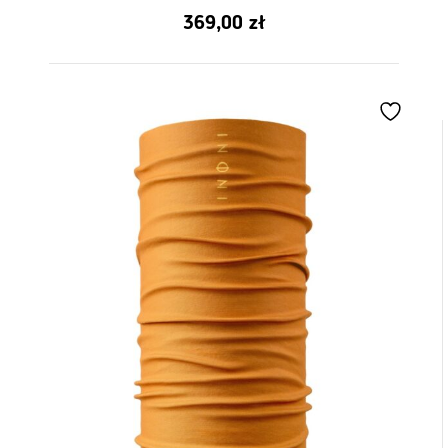
5.00
369,00
zł
de 5