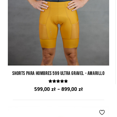
Shorts para hombres 599 Ultra Gravel - Amarillo
4.75
Rango
599,00
zł
–
899,00
zł
de 5
de
precios:
de