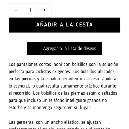
PLN
-
+
899.00
Pantalones
cortos
AÑADIR A LA CESTA
Ultra
Gravel
599
Agregar a la lista de deseos
para
hombre
-
Los pantalones cortos Inoni con bolsillos son la solución
Amarillo
perfecta para ciclistas exigentes. Los bolsillos ubicados
cantidad
en las piernas y la espalda permiten un acceso rápido a
lo esencial, lo cual resulta sumamente práctico durante
el recorrido. Los bolsillos de las piernas están diseñados
para que incluso un teléfono inteligente grande no
estorbe y se mantenga seguro en su lugar.
Las perneras, con un ancho elástico, se ajustan