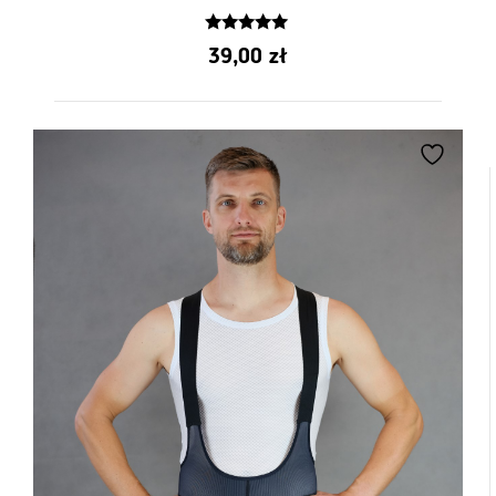
5.00
39,00
zł
de 5