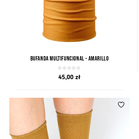
Bufanda multifuncional - Amarillo
0
45,00
zł
d
e
5