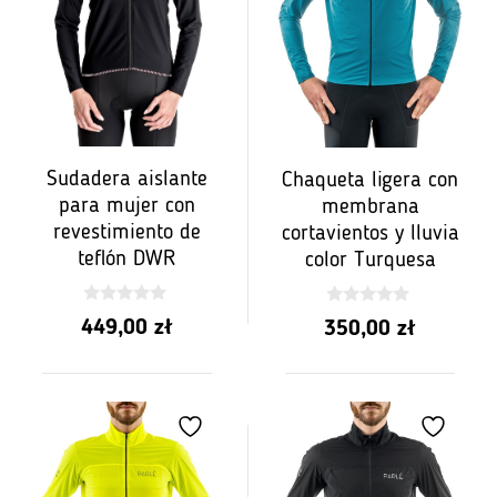
Sudadera aislante
Chaqueta ligera con
para mujer con
membrana
revestimiento de
cortavientos y lluvia
teflón DWR
color Turquesa
0
0
449,00
zł
350,00
zł
z
z
5
5