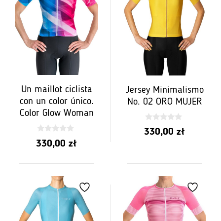
Un maillot ciclista
Jersey Minimalismo
con un color único.
No. 02 ORO MUJER
Color Glow Woman
0
330,00
zł
z
0
5
330,00
zł
z
5