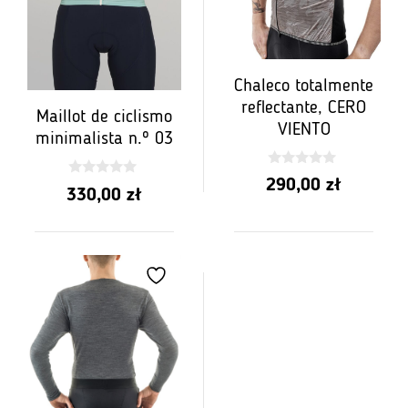
Chaleco totalmente
reflectante, CERO
Maillot de ciclismo
VIENTO
minimalista n.º 03
0
290,00
zł
0
z
330,00
zł
z
5
5