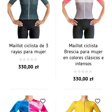
Maillot ciclista de 3
Maillot ciclista
rayas para mujer
Brescia para mujer
en colores clásicos e
intensos
0
330,00
zł
z
5
0
330,00
zł
z
5