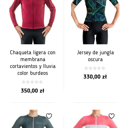
Jersey de jungla
Chaqueta ligera con
oscura
membrana
cortavientos y lluvia
color burdeos
0
330,00
zł
z
5
0
350,00
zł
z
5