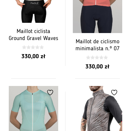
Maillot ciclista
Ground Gravel Waves
Maillot de ciclismo
minimalista n.º 07
0
330,00
zł
z
5
0
330,00
zł
z
5