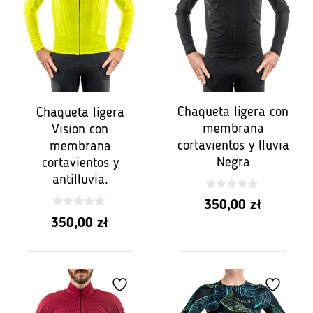
Chaqueta ligera con
Chaqueta ligera
membrana
Vision con
cortavientos y lluvia
membrana
Negra
cortavientos y
antilluvia.
0
350,00
zł
z
0
5
350,00
zł
z
5