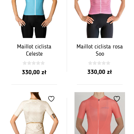
Maillot ciclista rosa
Maillot ciclista
Soo
Celeste
0
0
330,00
zł
330,00
zł
z
z
5
5