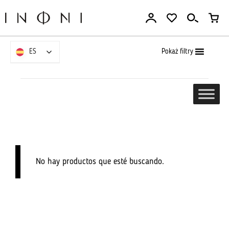
Ir
al
contenido
Pokaż filtry
ES
ES
No hay productos que esté buscando.