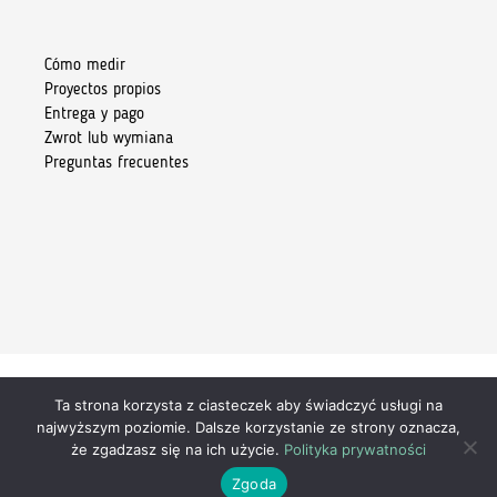
Cómo medir
Proyectos propios
Entrega y pago
Zwrot lub wymiana
Preguntas frecuentes
Ta strona korzysta z ciasteczek aby świadczyć usługi na
Copyright 2026 © Kiore Tomasz Skoczylas
najwyższym poziomie. Dalsze korzystanie ze strony oznacza,
że zgadzasz się na ich użycie.
Polityka prywatności
Zgoda