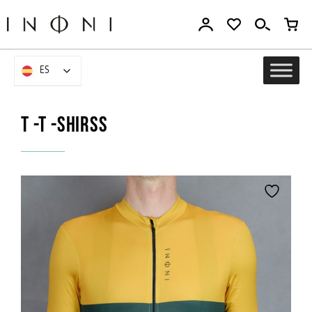
Ir
al
contenido
ES
ES
T -T -SHIRSS