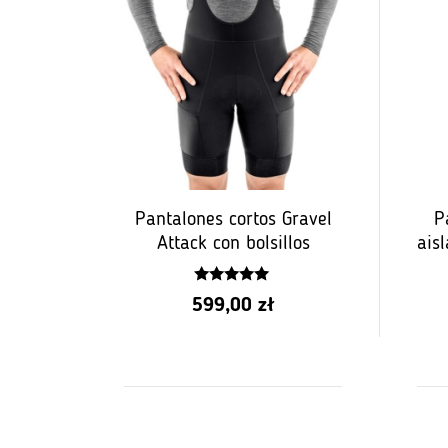
Pantalones cortos Gravel
P
Attack con bolsillos
ais
5.00
599,00
zł
z 5