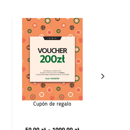
Spodenki 
PRO Biał
35
,
Cupón de regalo