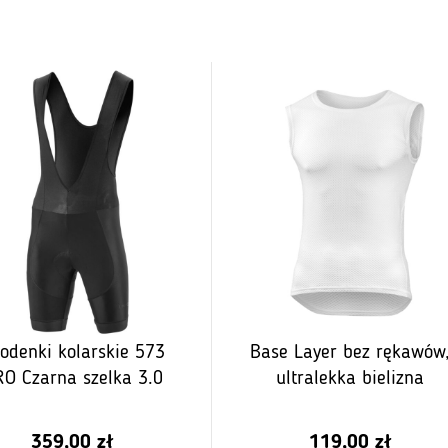
odenki kolarskie 573
Base Layer bez rękawów
O Czarna szelka 3.0
ultralekka bielizna
359,00
zł
119,00
zł