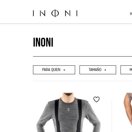
Ir
al
contenido
Inoni
PARA QUIEN
TAMAÑO
M