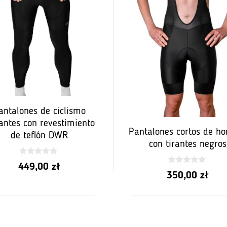
antalones de ciclismo
lantes con revestimiento
Pantalones cortos de h
de teflón DWR
con tirantes negros
0
449,00
zł
z
0
350,00
zł
5
z
5