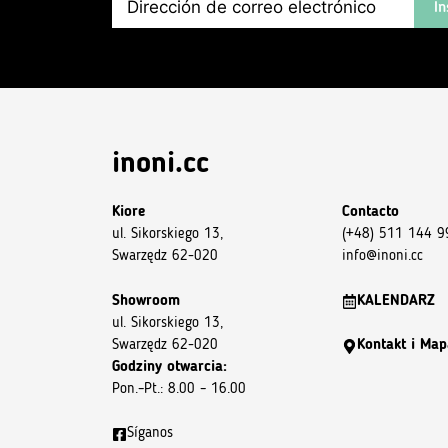
In
inoni.cc
Kiore
Contacto
ul. Sikorskiego 13,
(+48) 511 144 9
Swarzędz 62-020
info@inoni.cc
Showroom
KALENDARZ
ul. Sikorskiego 13,
Swarzędz 62-020
Kontakt i Map
Godziny otwarcia:
Pon.–Pt.: 8.00 – 16.00
Síganos