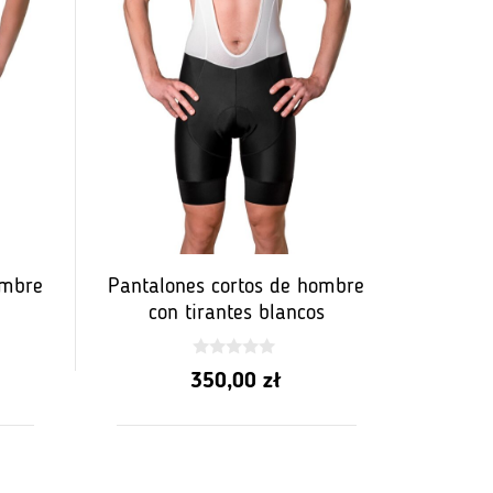
ombre
Pantalones cortos de hombre
con tirantes blancos
0
350,00
zł
z
5