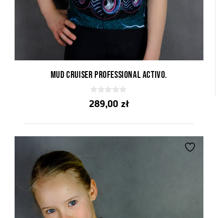
Mud Cruiser Professional activo.
0
289,00
zł
z
5