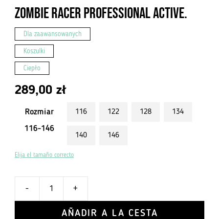
Zombie Racer Professional Active.
Dla zaawansowanych
Koszulki
Ciepło
289,00
zł
Rozmiar
116
122
128
134
116-146
140
146
Elija el tamaño correcto
-
+
ilość
Koszulka
AÑADIR A LA CESTA
Dziecięca