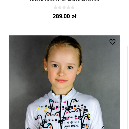
0
289,00
zł
z
5