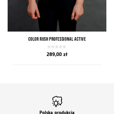
Color Rush Professional Active
0
289,00
zł
z
5
Polska produkcja