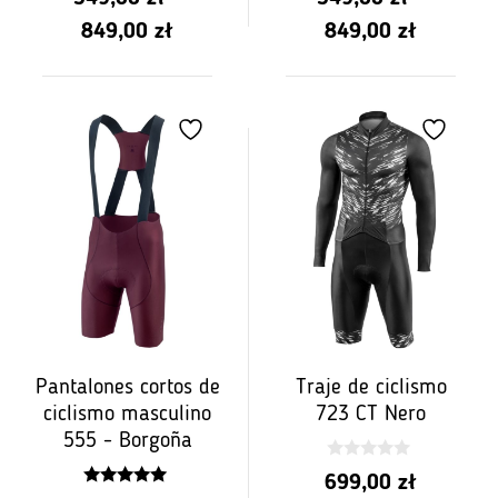
z 5
z 5
Rango
Rango
849,00
zł
849,00
zł
de
de
precios:
precios:
de
de
PLN
PLN
549.00
549.00
a
a
PLN
PLN
849.00
849.00
Pantalones cortos de
Traje de ciclismo
ciclismo masculino
723 CT Nero
555 - Borgoña
0
699,00
zł
z
5.00