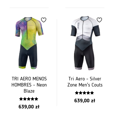
5
5
TRI AERO MENOS
Tri Aero - Silver
HOMBRES - Neon
Zone Men's Couts
Blaze
4.75
639,00
zł
z 5
5.00
639,00
zł
z 5