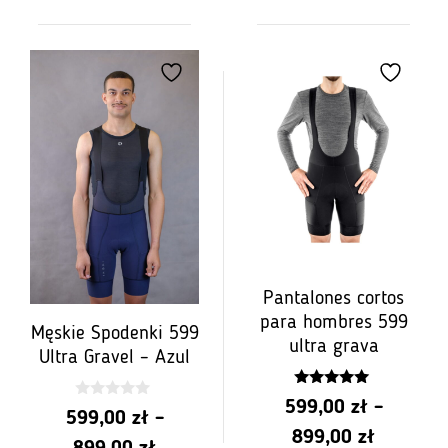
de
precios:
precios:
de
de
PLN
PLN
599.00
599.00
a
a
PLN
PLN
899.00
899.00
Pantalones cortos
para hombres 599
Męskie Spodenki 599
ultra grava
Ultra Gravel – Azul
4.93
599,00
zł
–
0
z 5
599,00
zł
–
z
Rango
899,00
zł
5