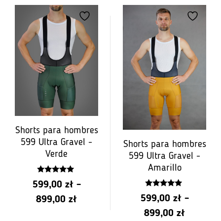
precios:
de
PLN
599.00
a
PLN
899.00
Shorts para hombres
599 Ultra Gravel -
Shorts para hombres
Verde
599 Ultra Gravel -
Amarillo
5.00
599,00
zł
–
z 5
4.75
599,00
zł
–
Rango
899,00
zł
z 5
Rango
899,00
zł
de