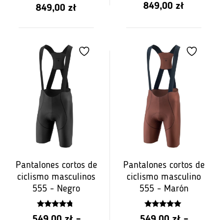
5
Rango
849,00
zł
Rango
849,00
zł
de
de
precios:
precios:
de
de
PLN
PLN
549.00
549.00
a
a
PLN
PLN
849.00
849.00
Pantalones cortos de
Pantalones cortos de
ciclismo masculinos
ciclismo masculino
555 - Negro
555 - Marón
4.58
5.00
549,00
zł
–
549,00
zł
–