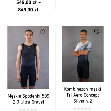
5
549,00
zł
–
z 5
Rango
849,00
zł
de
precios:
de
PLN
549.00
a
PLN
849.00
Kombinezon męski
Tri Aero Concept
Męskie Spodenki 599
Silver v.2
2.0 Ultra Gravel