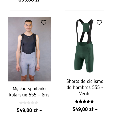
Rango
899,00
zł
de
de
precios:
precios:
de
de
PLN
PLN
599.00
599.00
a
a
PLN
PLN
899.00
899.00
Shorts de ciclismo
de hombres 555 -
Męskie spodenki
Verde
kolarskie 555 – Gris
5.00
0
549,00
zł
–
549,00
zł
–
z 5
z