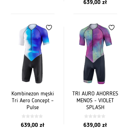
5
639,00
zł
z
5
Kombinezon męski
TRI AURO AHORRES
Tri Aero Concept –
MENOS - VIOLET
Pulse
SPLASH
0
0
639,00
zł
639,00
zł
z
z