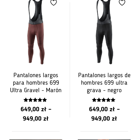
de
PLN
PLN
649.00
649.00
a
a
PLN
PLN
949.00
949.00
Pantalones largos
Pantalones largos de
para hombres 699
hombres 699 ultra
Ultra Gravel - Marón
grava - negro
5.00
5.00
649,00
zł
–
649,00
zł
–
z 5
z 5
Rango
Rango
949,00
zł
949,00
zł
de
de
precios:
precios: