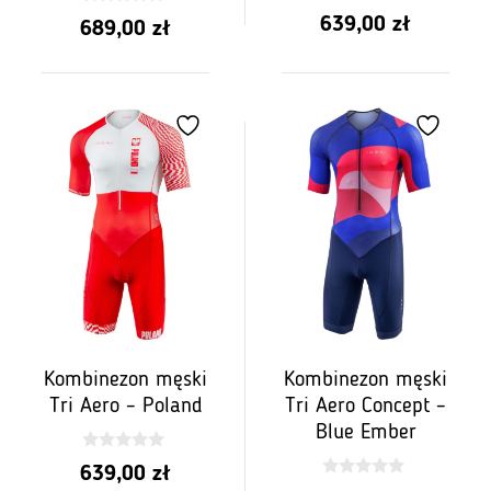
0
0
639,00
zł
689,00
zł
z
z
5
5
Kombinezon męski
Kombinezon męski
Tri Aero – Poland
Tri Aero Concept –
Blue Ember
0
639,00
zł
z
0