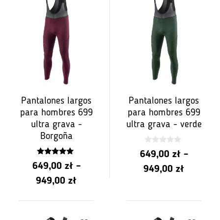
PLN
649.00
a
PLN
949.00
Pantalones largos
Pantalones largos
para hombres 699
para hombres 699
ultra grava -
ultra grava - verde
Borgoña
0
649,00
zł
–
z
5.00
5
649,00
zł
–
Rango
z 5
949,00
zł
Rango
949,00
zł
de
de
precios:
precios:
de