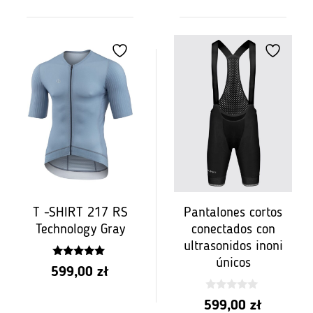
cena
wynosiła:
wynosi:
599,00
527,12
zł.
zł.
T -SHIRT 217 RS
Pantalones cortos
Technology Gray
conectados con
ultrasonidos inoni
únicos
5.00
599,00
zł
z 5
0
599,00
zł
z