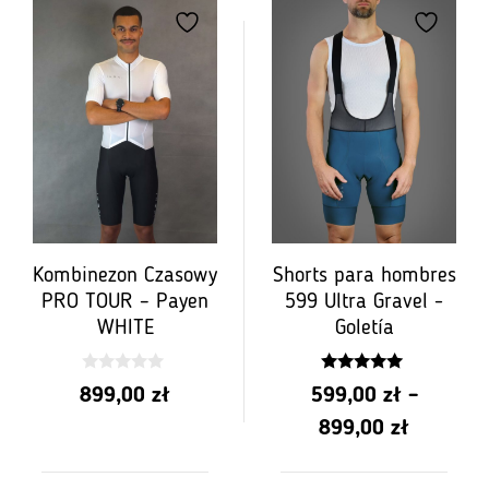
de
de
PLN
PLN
649.00
649.00
a
a
PLN
PLN
949.00
949.00
Kombinezon Czasowy
Shorts para hombres
PRO TOUR – Payen
599 Ultra Gravel -
WHITE
Goletía
0
5.00
899,00
zł
599,00
zł
–
z
z 5
5
Rango
899,00
zł
de