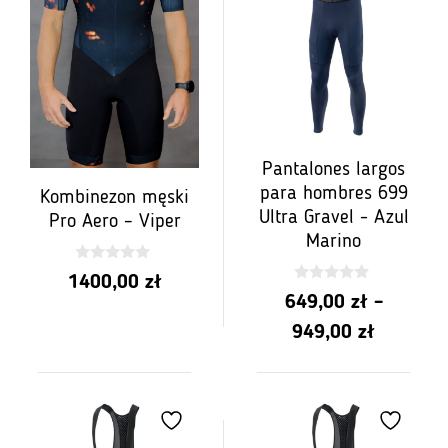
Pantalones largos
para hombres 699
Kombinezon męski
Ultra Gravel - Azul
Pro Aero – Viper
Marino
0
1400,00
zł
z
0
5
649,00
zł
–
z
5
Rango
949,00
zł
de
precios:
de