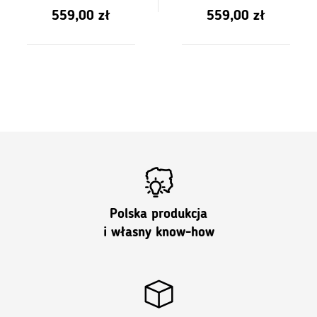
0
0
559,00
zł
559,00
zł
z
z
5
5
Polska produkcja
i własny know-how