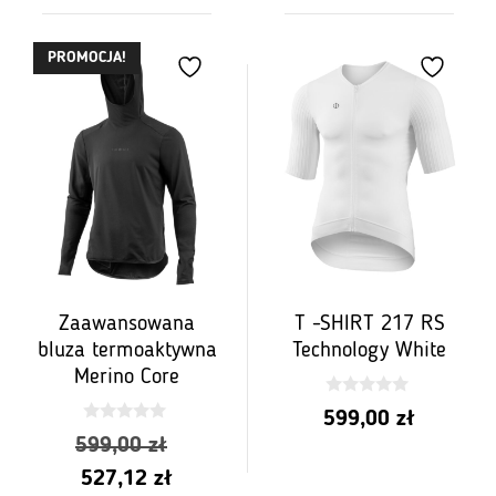
PROMOCJA!
Zaawansowana
T -SHIRT 217 RS
bluza termoaktywna
Technology White
Merino Core
0
599,00
zł
z
0
5
Pierwotna
599,00
zł
z
5
Aktualna
cena
527,12
zł