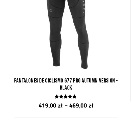
Pantalones de ciclismo 677 Pro Autumn Version -
Black
4.84
Rango
419,00
zł
–
469,00
zł
z 5
de
precios: