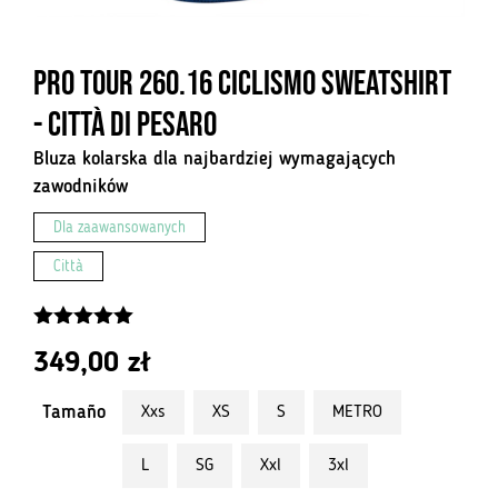
Pro Tour 260.16 Ciclismo Sweatshirt
- Città Di Pesaro
Bluza kolarska dla najbardziej wymagających
zawodników
Dla zaawansowanych
Città
5.00
z 5
349,00
zł
Tamaño
Xxs
XS
S
METRO
L
SG
Xxl
3xl