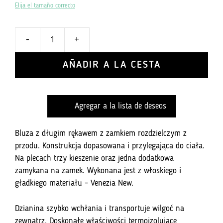
Elija el tamaño correcto
-
+
ilość
Bluza
AÑADIR A LA CESTA
kolarska
Pro
Tour
Agregar a la lista de deseos
260.16
-
Città
Bluza z długim rękawem z zamkiem rozdzielczym z
di
przodu. Konstrukcja dopasowana i przylegająca do ciała.
Pesaro
Na plecach trzy kieszenie oraz jedna dodatkowa
zamykana na zamek. Wykonana jest z włoskiego i
gładkiego materiału – Venezia New.
Dzianina szybko wchłania i transportuje wilgoć na
zewnątrz. Doskonałe właściwości termoizolujące