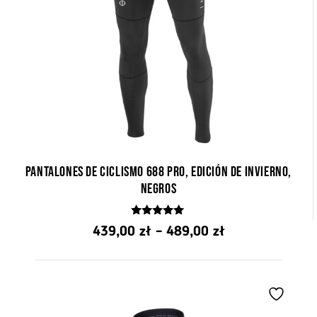
Pantalones de ciclismo 688 Pro, edición de invierno,
negros
4.84
Rango
439,00
zł
–
489,00
zł
z 5
de
precios:
de
PLN