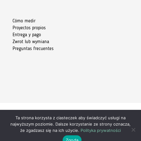
Cómo medir
Proyectos propios
Entrega y pago
Zwrot lub wymiana
Preguntas frecuentes
Ta strona korzysta z ciasteczek aby świadczyć usługi na
Copyright 2026 © Kiore Tomasz Skoczylas
najwyższym poziomie. Dalsze korzystanie ze strony oznacza,
że zgadzasz się na ich użycie.
Polityka prywatności
349,00
zł
Zgoda