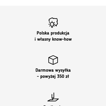
de
PLN
419.00
a
PLN
Polska produkcja
469.00
i własny know-how
Darmowa wysyłka
- powyżej 350 zł