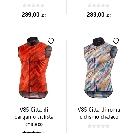
0
0
289,00
zł
289,00
zł
z
z
5
5
V85 Città di
V85 Città di roma
bergamo ciclista
ciclismo chaleco
chaleco
0