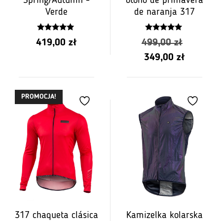
Spring/Autumn -
otoño de primavera
Verde
de naranja 317
5.00
4.88
Pierwot
419,00
zł
499,00
zł
z 5
z 5
Aktualn
cena
349,00
zł
cena
wynosił
wynosi:
499,00
PROMOCJA!
349,00
zł.
zł.
317 chaqueta clásica
Kamizelka kolarska