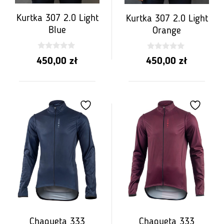
Kurtka 307 2.0 Light
Kurtka 307 2.0 Light
Blue
Orange
0
0
450,00
zł
450,00
zł
z
z
5
5
Chaqueta 333
Chaqueta 333