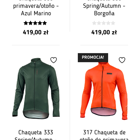
primavera/otoño -
Spring/Autumn -
Azul Marino
Borgoña
5.00
0
419,00
zł
419,00
zł
z 5
z
5
PROMOCJA!
Chaqueta 333
317 Chaqueta de