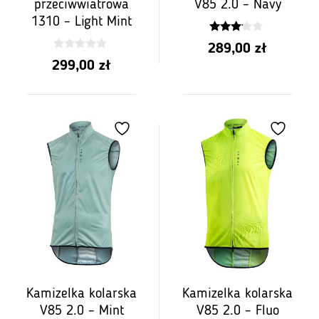
przeciwwiatrowa
V85 2.0 – Navy
1310 – Light Mint
3.00
289,00
zł
z 5
0
299,00
zł
z
5
Kamizelka kolarska
Kamizelka kolarska
V85 2.0 – Mint
V85 2.0 – Fluo