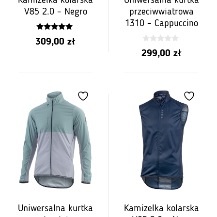
Kamizelka kolarska
Uniwersalna kurtka
V85 2.0 – Negro
przeciwwiatrowa
1310 – Cappuccino
5.00
309,00
zł
z 5
0
299,00
zł
z
5
Uniwersalna kurtka
Kamizelka kolarska