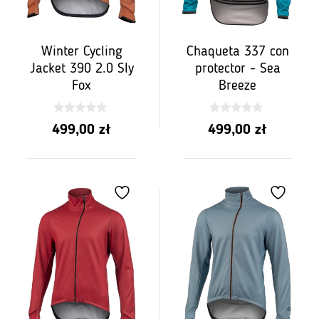
Winter Cycling
Chaqueta 337 con
Jacket 390 2.0 Sly
protector - Sea
Fox
Breeze
0
0
499,00
zł
499,00
zł
z
z
5
5