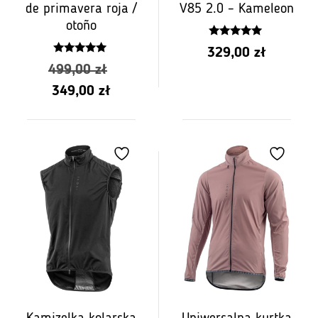
de primavera roja /
V85 2.0 – Kameleon
otoño
5.00
329,00
zł
z 5
5.00
Pierwotna
499,00
zł
z 5
Aktualna
cena
349,00
zł
cena
wynosiła:
wynosi:
499,00
349,00
zł.
zł.