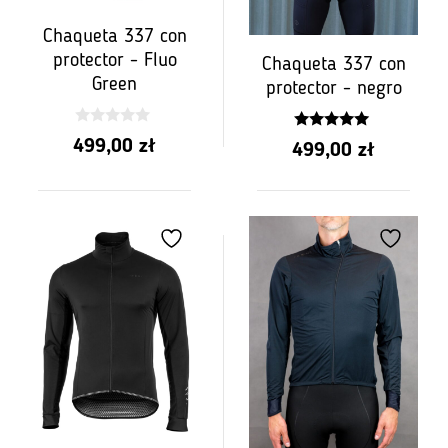
Chaqueta 337 con
protector - Fluo
Chaqueta 337 con
Green
protector - negro
0
5.00
499,00
zł
499,00
zł
z
z 5
5