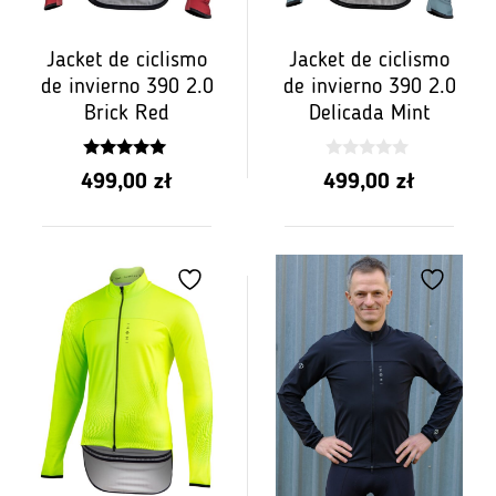
Jacket de ciclismo
Jacket de ciclismo
de invierno 390 2.0
de invierno 390 2.0
Brick Red
Delicada Mint
5.00
0
499,00
zł
499,00
zł
z 5
z
5