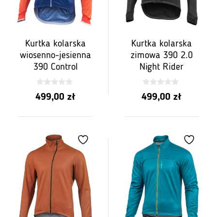
Kurtka kolarska
Kurtka kolarska
wiosenno-jesienna
zimowa 390 2.0
390 Control
Night Rider
0
0
499,00
zł
499,00
zł
z
z
5
5