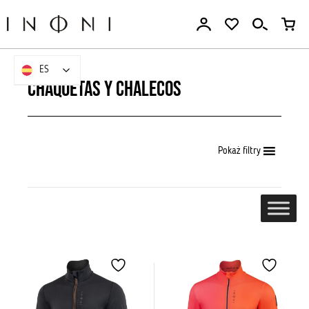
Ir
al
contenido
ES
ES
Chaquetas y chalecos
Pokaż filtry