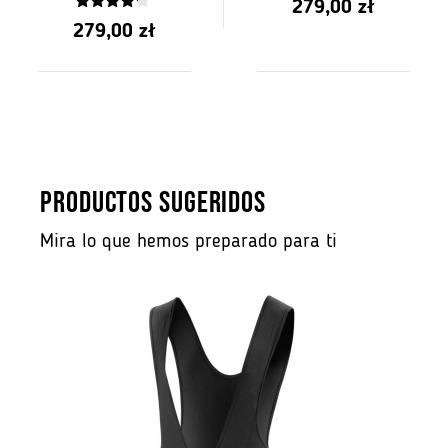
279,00
zł
z
4.00
5
279,00
zł
z 5
PRODUCTOS SUGERIDOS
Mira lo que hemos preparado para ti
B