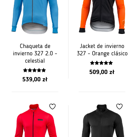
Chaqueta de
Jacket de invierno
invierno 327 2.0 -
327 - Orange clásico
celestial
5.00
509,00
zł
z 5
5.00
539,00
zł
z 5