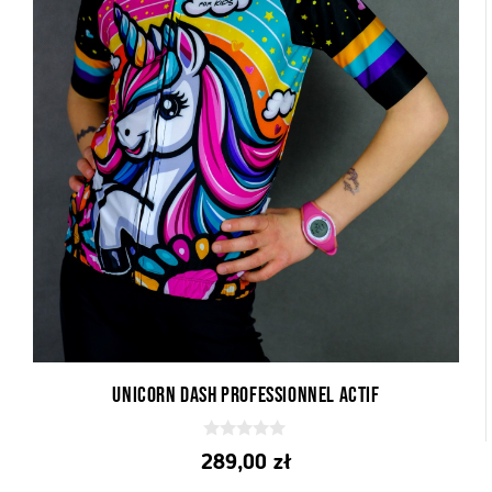
Unicorn Dash professionnel actif
0
289,00
zł
z
5