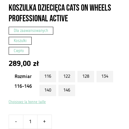
Koszulka Dziecięca Cats On Wheels
Professional Active
Dla zaawansowanych
Koszulki
Ciepło
289,00
zł
Rozmiar
116
122
128
134
116-146
140
146
Choisissez la bonne taille
-
+
ilość