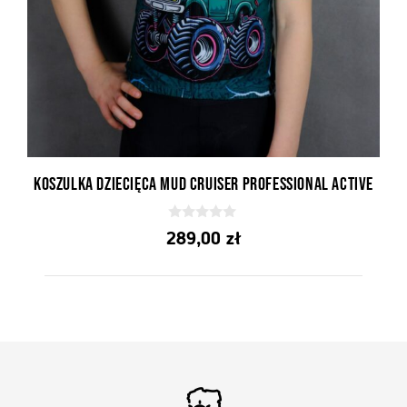
Koszulka Dziecięca Mud Cruiser Professional Active
0
289,00
zł
z
5