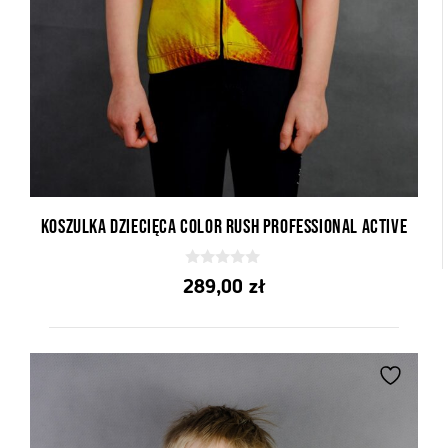
Koszulka Dziecięca Color Rush Professional Active
0
289,00
zł
z
5