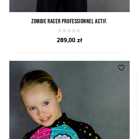
Zombie Racer professionnel actif.
0
289,00
zł
z
5