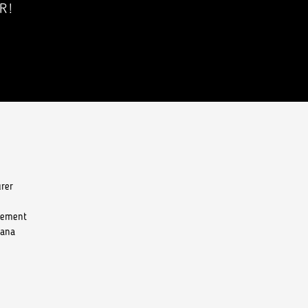
R!
rer
aiement
iana