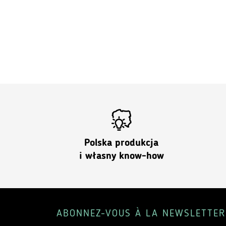
PLN
469.00
Polska produkcja
i własny know-how
ABONNEZ-VOUS À LA NEWSLETTER