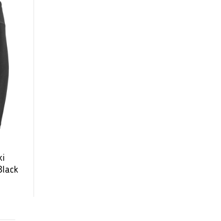
ki
Black