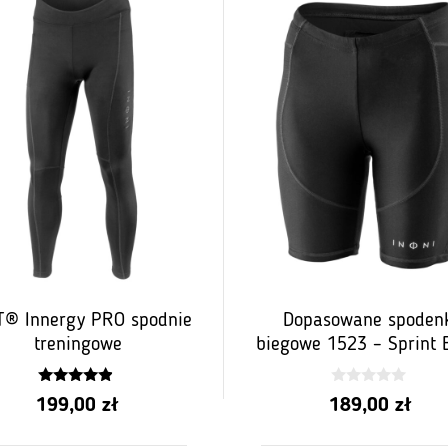
T® Innergy PRO spodnie
Dopasowane spoden
treningowe
biegowe 1523 – Sprint 
4.67
0
199,00
zł
189,00
zł
z 5
z
5