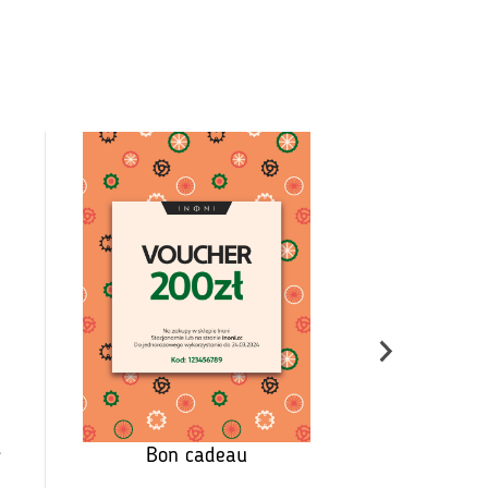
Spodenki 
PRO Biał
35
,
Bon cadeau