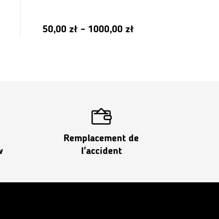
Gamme
50,00
zł
–
1000,00
zł
de
prix:
de
PLN
50,00
à
PLN
Remplacement de
1
w
l'accident
000,00