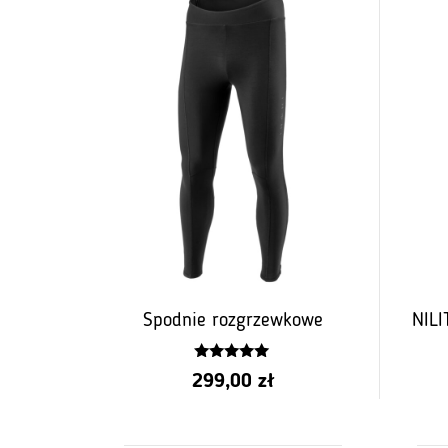
Spodnie rozgrzewkowe
NILI
5.00
299,00
zł
z 5