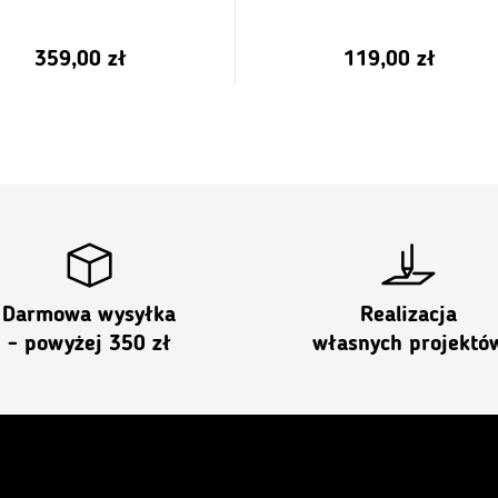
359,00
zł
119,00
zł
Darmowa wysyłka
Realizacja
- powyżej 350 zł
własnych projektó