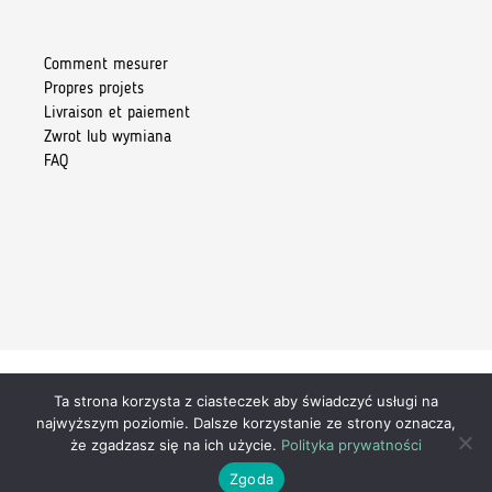
Comment mesurer
Propres projets
Livraison et paiement
Zwrot lub wymiana
FAQ
Ta strona korzysta z ciasteczek aby świadczyć usługi na
Copyright 2026 © Kiore Tomasz Skoczylas
najwyższym poziomie. Dalsze korzystanie ze strony oznacza,
że zgadzasz się na ich użycie.
Polityka prywatności
Zgoda