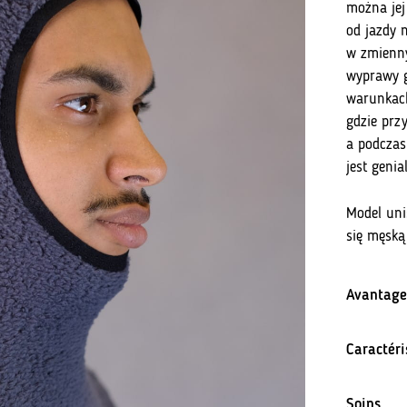
można jej
od jazdy 
w zmienny
wyprawy g
warunkach
gdzie prz
a podczas
jest genia
Model uni
się męską
Avantage
Caractéri
Soins