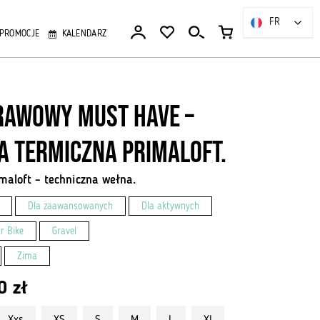
FR
FR
PROMOCJE
KALENDARZ
awowy Must Have –
a termiczna Primaloft.
maloft – techniczna wełna.
Dla zaawansowanych
Dla aktywnych
r Bike
Gravel
Zima
00
zł