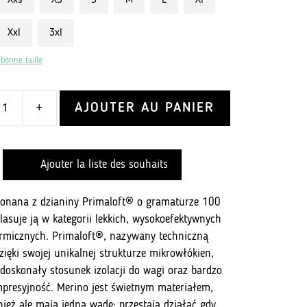
Xxs
XS
S
M
L
Xl
Xxl
3xl
 bonne taille
AJOUTER AU PANIER
+
wy
Ajouter la liste des souhaits
onana z dzianiny Primaloft® o gramaturze 100
plasuje ją w kategorii lekkich, wysokoefektywnych
rmicznych. Primaloft®, nazywany techniczną
zięki swojej unikalnej strukturze mikrowłókien,
doskonały stosunek izolacji do wagi oraz bardzo
presyjność. Merino jest świetnym materiałem,
ież ale mają jedną wadę: przestają działać gdy