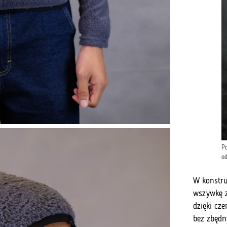
P
od
W konstru
wszywkę z
dzięki cz
bez zbędn