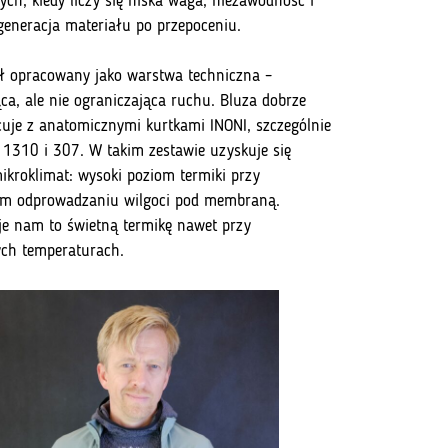
ych, kiedy liczy się niska waga, niezawodność i
generacja materiału po przepoceniu.
ał opracowany jako warstwa techniczna –
ąca, ale nie ograniczająca ruchu. Bluza dobrze
uje z anatomicznymi kurtkami INONI, szczególnie
1310 i 307. W takim zestawie uzyskuje się
mikroklimat: wysoki poziom termiki przy
ym odprowadzaniu wilgoci pod membraną.
e nam to świetną termikę nawet przy
ch temperaturach.