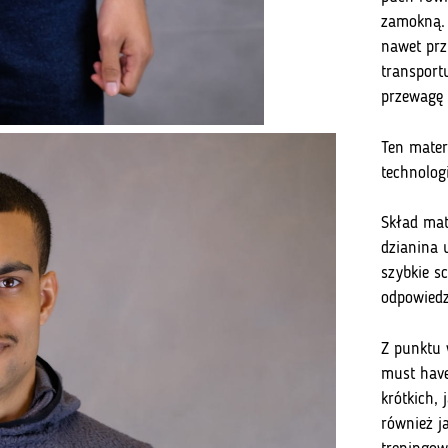
zamokną. 
nawet prz
transport
przewagę 
Ten mater
technolog
Skład mat
dzianina 
szybkie s
odpowiedz
Z punktu 
must have
krótkich, 
również j