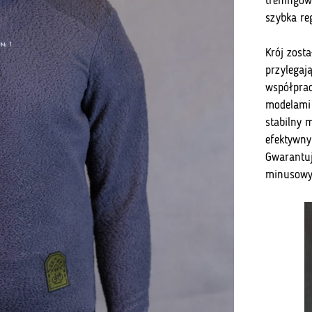
treningow
szybka re
Krój zost
przylegaj
współprac
modelami 
stabilny 
efektywn
Gwarantuj
minusowy