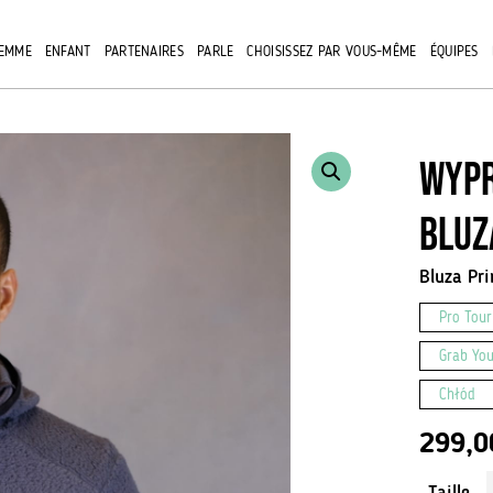
EMME
ENFANT
PARTENAIRES
PARLE
CHOISISSEZ PAR VOUS-MÊME
ÉQUIPES
Wypr
bluz
Bluza Pri
Pro Tour
Grab You
Chłód
299,