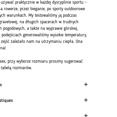
 używać praktycznie w każdej dyscyplinie sportu –
na rowerze, przez bieganie, po sporty outdoorowe
ch warunkach. My testowaliśmy ją podczas
ravelowej, na długich spacerach w trudnych
 pogodowych, a także na wyprawie górskiej,
y podejściach generowaliśmy wysokie temperatury,
 zejść zależało nam na utrzymaniu ciepła. Ona
lna!
sex, przy wyborze rozmiaru prosimy sugerować
 tabelą rozmiarów.
s
stiques
Bactériostaticité
Produkt zawiera jony srebra lub włókna karbonu, które