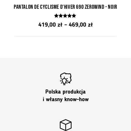
Pantalon de cyclisme d'hiver 690 Zerowind - noir
4.90
Gamme
419,00
zł
–
469,00
zł
z 5
de
prix:
de
PLN
419.00
à
PLN
Polska produkcja
469.00
i własny know-how