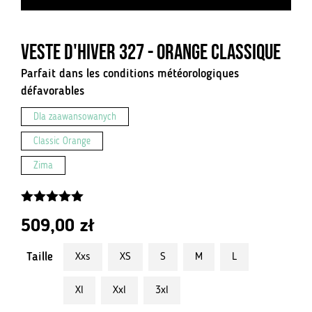
Veste d'hiver 327 - Orange classique
Parfait dans les conditions météorologiques
défavorables
Dla zaawansowanych
Classic Orange
Zima
5.00
z 5
509,00
zł
Taille
Xxs
XS
S
M
L
Xl
Xxl
3xl