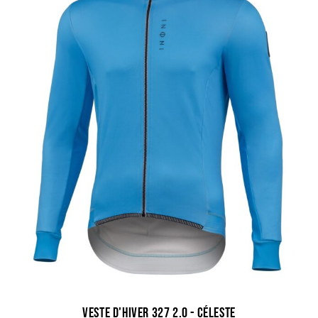
łapaniem zimnego powietrza w trakcie jazdy pod
kurtkę. Kieszonka na magnes – rewelacja. Piękne,
żywe kolory. Wydaje się być ciepła. Materiał od
wewnątrz jest miękki i przyjemny. Niebawem
przetestuję
Kurtka zdecydowanie warta swojej
ceny.
Mateusz Kozłowski
(zweryfikowany)
–
8 grudnia 2022
5
z 5
Kurtka zimowa
Kurtka najwyższej klasy. Żywe kolory i dobrze
dopasowana. 193cm 92kg rozmiar XXL jest idealny.
Paweł Baginski
(zweryfikowany)
–
28 grudnia 2022
5
z 5
Kurtka
Veste d'hiver 327 2.0 - céleste