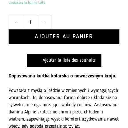
Choisissez la bonne taille
-
+
ilość
Kurtka
AJOUTER AU PANIER
Zimowa
327
-
Ajouter la liste des souhaits
Classic
Orange
Dopasowana kurtka kolarska o nowoczesnym kroju.
Powstała z myślą o jeździe w zmiennych i wymagających
warunkach. Jej dopasowana forma dobrze układa się na
sylwetce, nie ograniczając swobody ruchów. Zastosowana
tkanina Alpine skutecznie chroni przed chłodem i
wiatrem, zapewniając wysoki komfort użytkowania nawet
wtedy, gdy pogoda przestaje sprzyjać.