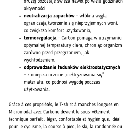
dłużej pozostaje świeża nawet po wielu godzinach
aktywności,
neutralizacja zapachów
– włókna węgla
ograniczają tworzenie się nieprzyjemnych woni,
co zwiększa komfort użytkowania,
termoregulacja
– Carbon pomaga w utrzymaniu
optymalnej temperatury ciała, chroniąc organizm
zarówno przed przegrzaniem, jak i
wychłodzeniem,
odprowadzanie ładunków elektrostatycznych
– zmniejsza uczucie „elektryzowania się”
materiału, co podnosi wygodę podczas
użytkowania.
Grâce à ces propriétés, le T-shirt à manches longues en
Micromodal avec Carbone devient le sous-vêtement
technique parfait : léger, confortable et hygiénique, idéal
pour le cyclisme, la course à pied, le ski, la randonnée ou