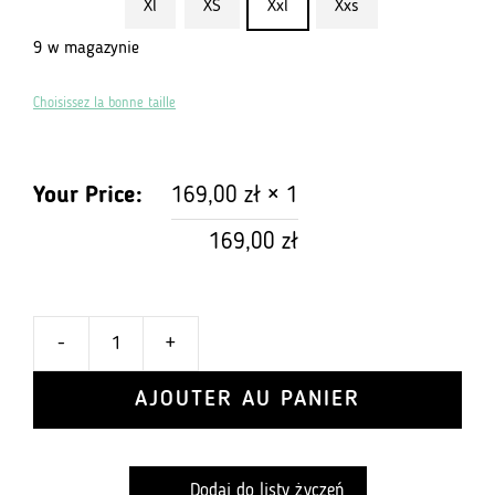
Xl
XS
Xxl
Xxs
9 w magazynie
Choisissez la bonne taille
Your Price:
169,00
zł
× 1
169,00
zł
-
+
ilość
Base
AJOUTER AU PANIER
Layer
długi
rękaw,
Dodaj do listy życzeń
bielizna