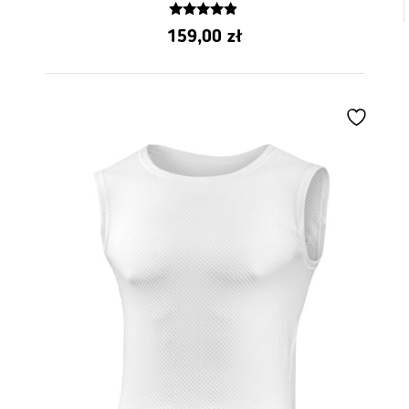
4.71
159,00
zł
z 5