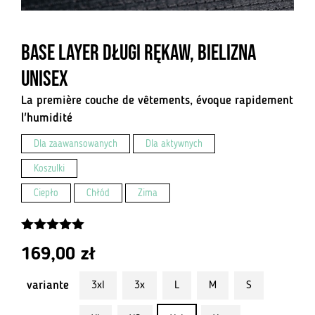
Base Layer długi rękaw, bielizna
unisex
La première couche de vêtements, évoque rapidement
l'humidité
Dla zaawansowanych
Dla aktywnych
Koszulki
Ciepło
Chłód
Zima
5.00
z 5
169,00
zł
variante
3xl
3x
L
M
S