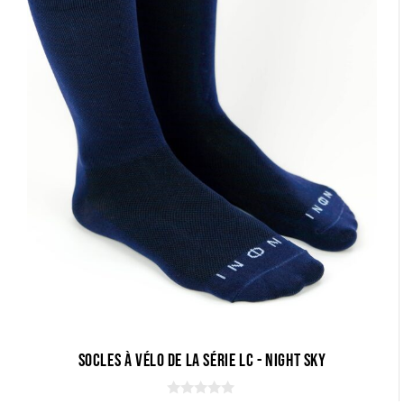
Très bonne qualité. Je recommande
Łukasz Kupis
(zweryfikowany)
–
26
kwietnia 2025
5
z 5
Super
Quelques manèges et c'est très bien. Vous avez
l'impression que la sueur s'est évaporée et que j'étais
sèche.
Jacek Ciemięga
(zweryfikowany)
–
4
września 2025
5
z 5
Couche de couche de dernière manche
Socles à vélo de la série LC - Night Sky