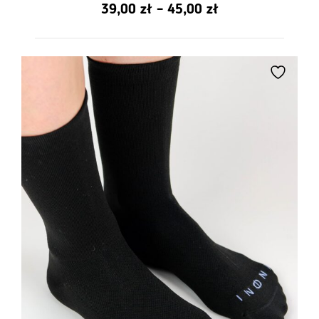
0
Zakres
39,00
zł
–
45,00
zł
z
5
cen:
od
39,00
zł
do
45,00
zł