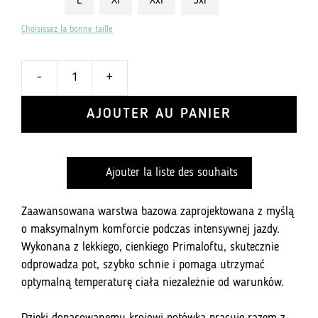
L
Xl
Xxl
3xl
Choisissez la bonne taille
-
+
ilość
Base
AJOUTER AU PANIER
Layer
z
krótkim
Ajouter la liste des souhaits
rękawem,
ultralekka
bielizna
Zaawansowana warstwa bazowa zaprojektowana z myślą
z
o maksymalnym komforcie podczas intensywnej jazdy.
cienkiego
Wykonana z lekkiego, cienkiego Primaloftu, skutecznie
Primaloftu
odprowadza pot, szybko schnie i pomaga utrzymać
optymalną temperaturę ciała niezależnie od warunków.