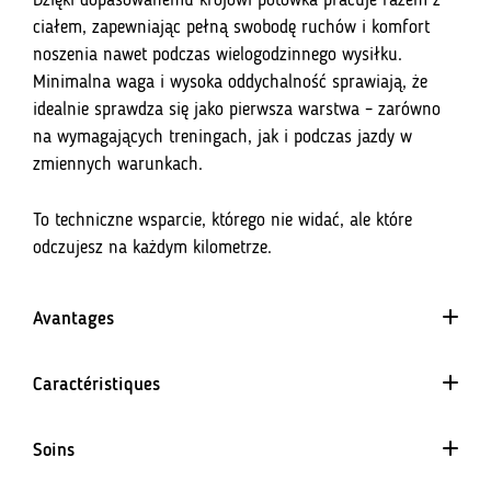
Dzięki dopasowanemu krojowi potówka pracuje razem z
ciałem, zapewniając pełną swobodę ruchów i komfort
noszenia nawet podczas wielogodzinnego wysiłku.
Minimalna waga i wysoka oddychalność sprawiają, że
idealnie sprawdza się jako pierwsza warstwa – zarówno
na wymagających treningach, jak i podczas jazdy w
zmiennych warunkach.
To techniczne wsparcie, którego nie widać, ale które
odczujesz na każdym kilometrze.
Avantages
Coupe ajustée
Caractéristiques
Matériel de séchage rapide
Écoute instantanément l'humidité de la surface
4 voies
du corps
Soins
Le matériau s'étend uniformément dans toutes les
Aide à maintenir la bonne température de la peau
directions. Il garantit un ajustement parfait et ne restreint