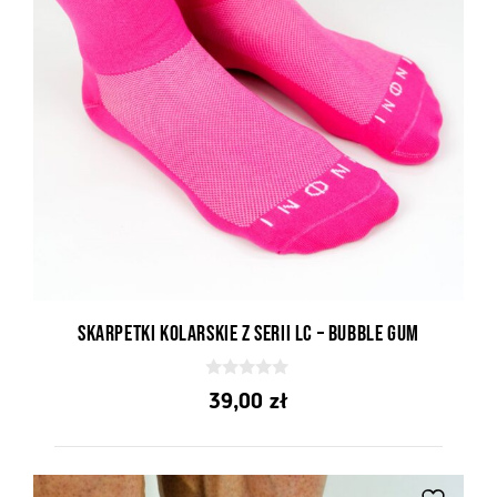
Skarpetki kolarskie z serii LC – Bubble Gum
0
39,00
zł
z
5