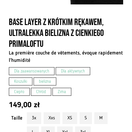
Base Layer z krótkim rękawem,
ultralekka bielizna z cienkiego
Primaloftu
La première couche de vêtements, évoque rapidement
l'humidité
Dla zaawansowanych
Dla aktywnych
Koszulki
bielizna
Ciepło
Chłód
Zima
149,00
zł
Taille
3x
Xxs
XS
S
M