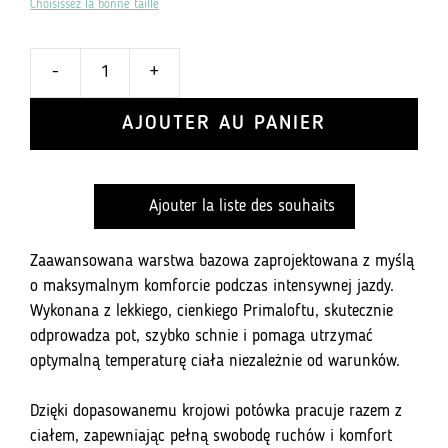
Choisissez la bonne taille
-
+
ilość
Base
AJOUTER AU PANIER
Layer
bez
rękawów,
Ajouter la liste des souhaits
ultralekka
bielizna
z
Zaawansowana warstwa bazowa zaprojektowana z myślą
cienkiego
o maksymalnym komforcie podczas intensywnej jazdy.
Primaloftu
Wykonana z lekkiego, cienkiego Primaloftu, skutecznie
odprowadza pot, szybko schnie i pomaga utrzymać
optymalną temperaturę ciała niezależnie od warunków.
Dzięki dopasowanemu krojowi potówka pracuje razem z
ciałem, zapewniając pełną swobodę ruchów i komfort