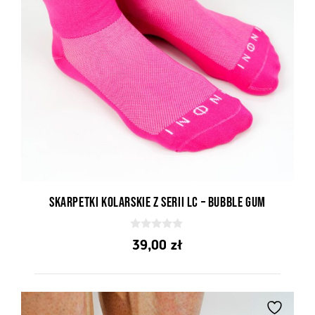
Skarpetki kolarskie z serii LC – Bubble Gum
0
39,00
zł
z
5