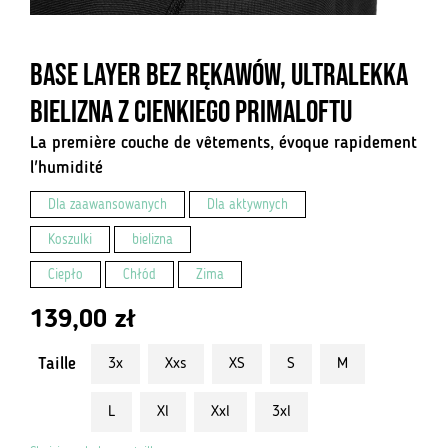
Base Layer bez rękawów, ultralekka
bielizna z cienkiego Primaloftu
La première couche de vêtements, évoque rapidement
l'humidité
Dla zaawansowanych
Dla aktywnych
Koszulki
bielizna
Ciepło
Chłód
Zima
139,00
zł
Taille
3x
Xxs
XS
S
M
L
Xl
Xxl
3xl