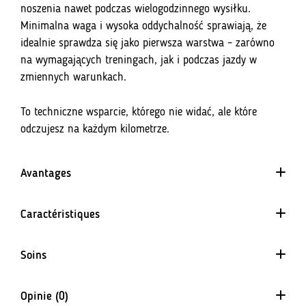
noszenia nawet podczas wielogodzinnego wysiłku.
Minimalna waga i wysoka oddychalność sprawiają, że
idealnie sprawdza się jako pierwsza warstwa – zarówno
na wymagających treningach, jak i podczas jazdy w
zmiennych warunkach.
To techniczne wsparcie, którego nie widać, ale które
odczujesz na każdym kilometrze.
Avantages
Coupe ajustée
Caractéristiques
Matériel de séchage rapide
Écoute instantanément l'humidité de la surface
4 voies
du corps
Soins
Le matériau s'étend uniformément dans toutes les
Aide à maintenir la bonne température de la peau
directions. Il garantit un ajustement parfait et ne restreint
pas le mouvement.
Opinie (0)