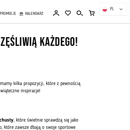
PL
PL
PROMOCJE
KALENDARZ
częśliwią Każdego!
 mamy kilka propozycji, które z pewnością
wiąteczne inspiracje!
 chusty
, które świetnie sprawdzą się jako
ób, które zawsze dbają o swoje sportowe