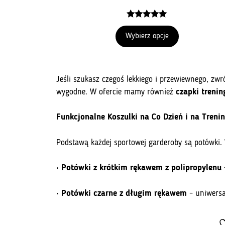
5.00
z 5
Wybierz opcje
Jeśli szukasz czegoś lekkiego i przewiewnego, z
wygodne. W ofercie mamy również
czapki treni
Funkcjonalne Koszulki na Co Dzień i na Treni
Podstawą każdej sportowej garderoby są potówki. W
•
Potówki z krótkim rękawem z polipropylenu
–
•
Potówki czarne z długim rękawem
– uniwersal