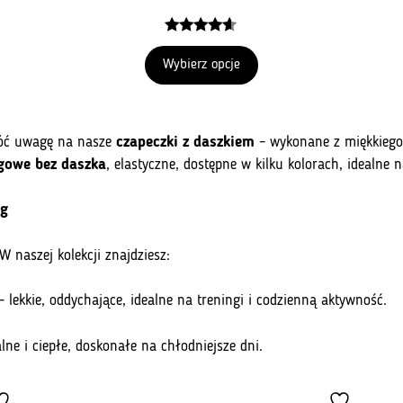
4.50
z 5
Wybierz opcje
wróć uwagę na nasze
czapeczki z daszkiem
– wykonane z miękkiego 
ngowe bez daszka
, elastyczne, dostępne w kilku kolorach, idealne 
ng
 naszej kolekcji znajdziesz:
 lekkie, oddychające, idealne na treningi i codzienną aktywność.
ne i ciepłe, doskonałe na chłodniejsze dni.