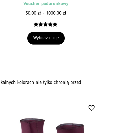
Voucher podarunkowy
Zakres
50,00
zł
–
1000,00
zł
cen:
od
5.00
z 5
50,00 zł
Wybierz opcje
do
1000,00 zł
alnych kolorach nie tylko chronią przed