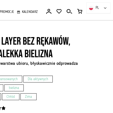
PL
PL
PROMOCJE
KALENDARZ
 Layer bez rękawów,
alekka bielizna
 warstwa ubioru, błyskawicznie odprowadza
wansowanych
Dla aktywnych
bielizna
Chłód
Zima