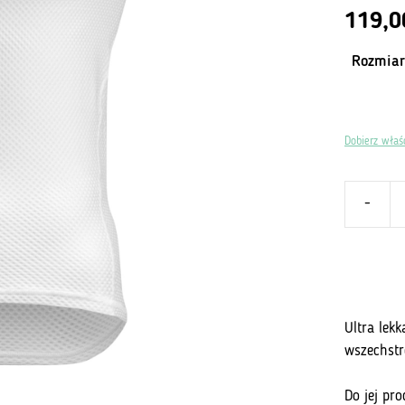
4.81
z 5
119,
Rozmiar
Dobierz właś
-
ilość
Base
Layer
bez
rękawów,
ultralekka
Ultra lek
bielizna
wszechstr
Do jej pr