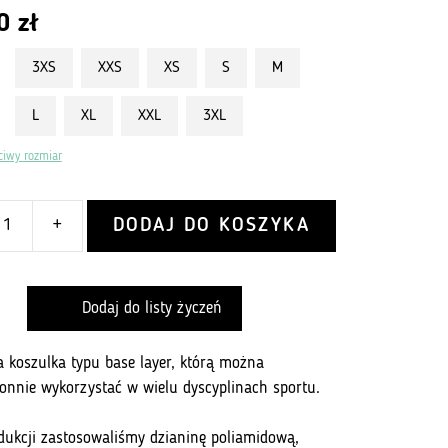
00
zł
3XS
XXS
XS
S
M
L
XL
XXL
3XL
ciwy rozmiar
DODAJ DO KOSZYKA
+
Dodaj do listy życzeń
ka koszulka typu base layer, którą można
onnie wykorzystać w wielu dyscyplinach sportu.
odukcji zastosowaliśmy dzianinę poliamidową,