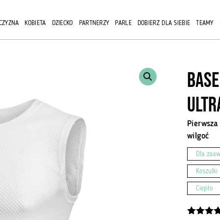
CZYZNA
KOBIETA
DZIECKO
PARTNERZY
PARLE
DOBIERZ DLA SIEBIE
TEAMY
Base
ultr
Pierwsza
wilgoć
Dla zaa
Koszulki
Ciepło