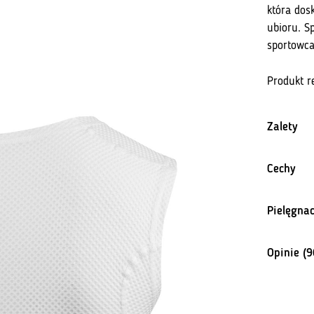
która dos
ubioru. S
sportowca
Produkt r
Zalety
Do
Cechy
Sz
Bł
ci
Pielęgnac
Po
Opinie (9