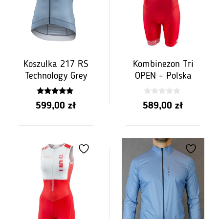
Koszulka 217 RS
Kombinezon Tri
Technology Grey
OPEN – Polska
5.00
0
599,00
zł
589,00
zł
z 5
z
5