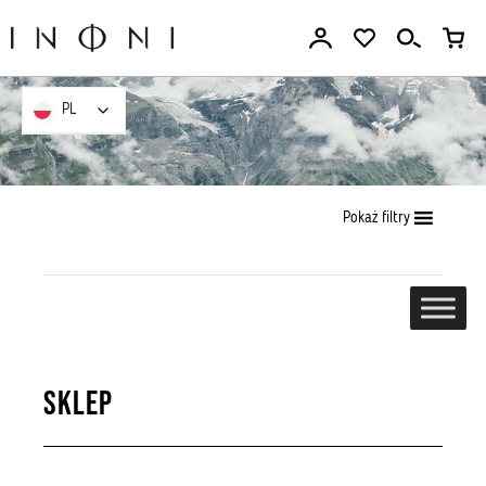
Przejdź
do
treści
PL
PL
Pokaż filtry
Sklep