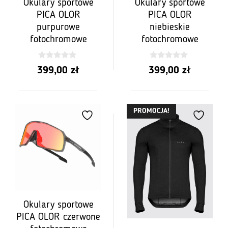
Okulary sportowe
Okulary sportowe
PICA OLOR
PICA OLOR
purpurowe
niebieskie
fotochromowe
fotochromowe
0
0
399,00
zł
399,00
zł
z
z
5
5
PROMOCJA!
Okulary sportowe
PICA OLOR czerwone