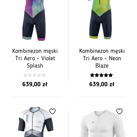
Kombinezon męski
Kombinezon męski
Tri Aero – Violet
Tri Aero – Neon
Splash
Blaze
0
5.00
639,00
zł
639,00
zł
z
z 5
5