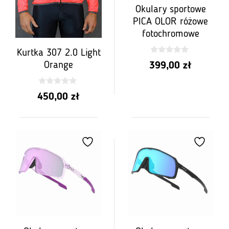
Okulary sportowe
PICA OLOR różowe
fotochromowe
Kurtka 307 2.0 Light
0
Orange
399,00
zł
z
5
0
450,00
zł
z
5