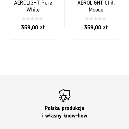
AEROLIGHT Pure
AEROLIGHT Chill
White
Moode
0
0
359,00
zł
359,00
zł
z
z
5
5
Polska produkcja
i własny know-how