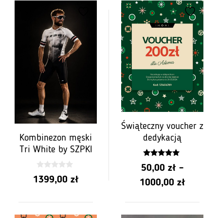
Świąteczny voucher z
dedykacją
Kombinezon męski
Tri White by SZPKI
5.00
50,00
zł
–
z 5
0
1399,00
zł
Zakres
z
1000,00
zł
5
cen:
od