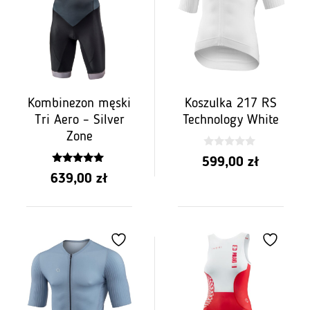
Kombinezon męski
Koszulka 217 RS
Tri Aero – Silver
Technology White
Zone
0
599,00
zł
z
4.75
5
639,00
zł
z 5