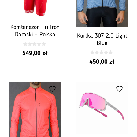
Kombinezon Tri Iron
Damski – Polska
Kurtka 307 2.0 Light
Blue
0
549,00
zł
z
5
0
450,00
zł
z
5