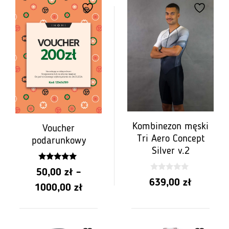
50,00 z
do
1000,00
Kombinezon męski
Voucher
Tri Aero Concept
podarunkowy
Silver v.2
5.00
50,00
zł
–
z 5
0
639,00
zł
z
Zakres
1000,00
zł
5
cen:
od