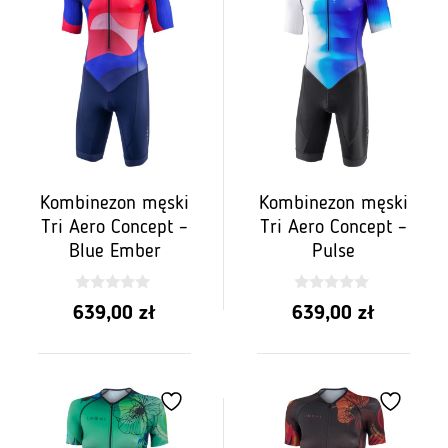
Kombinezon męski
Kombinezon męski
Tri Aero Concept –
Tri Aero Concept –
Blue Ember
Pulse
0
0
639,00
zł
639,00
zł
z
z
5
5