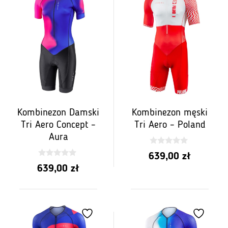
Kombinezon Damski
Kombinezon męski
Tri Aero Concept –
Tri Aero – Poland
Aura
0
639,00
zł
z
0
5
639,00
zł
z
5