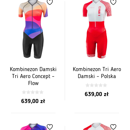
50,00 zł
do
1000,00 zł
Kombinezon Damski
Kombinezon Tri Aero
Tri Aero Concept –
Damski – Polska
Flow
0
639,00
zł
z
0
5
639,00
zł
z
5