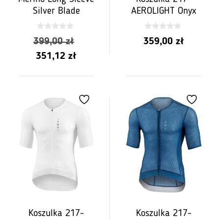
Silver Blade
AEROLIGHT Onyx
0
0
Pierwotna
399,00
zł
359,00
zł
z
z
5
5
Aktualna
cena
351,12
zł
cena
wynosiła:
wynosi:
399,00 zł.
351,12 zł.
Koszulka 217-
Koszulka 217-