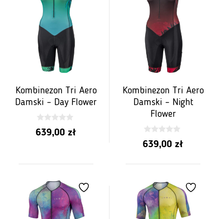
Kombinezon Tri Aero
Kombinezon Tri Aero
Damski – Day Flower
Damski – Night
Flower
0
639,00
zł
z
0
5
639,00
zł
z
5