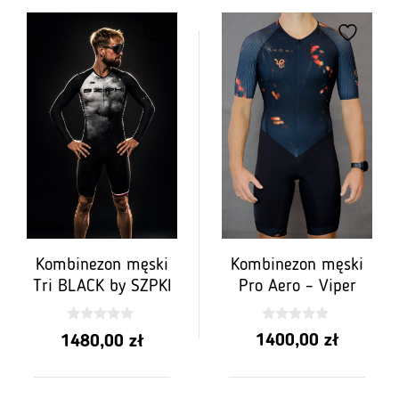
Kombinezon męski
Kombinezon męski
Pro Aero – Viper
Tri BLACK by SZPKI
0
0
1400,00
zł
1480,00
zł
z
z
5
5