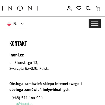
Przejdź
do
treści
PL
PL
KONTAKT
inoni.cc
ul. Sikorskiego 13,
Swarzędz 62-020, Polska
Obsługa zamówień sklepu internetowego i
obsługa zamówień indywidualnych.
(+48) 511 144 990
info@inoni.cc