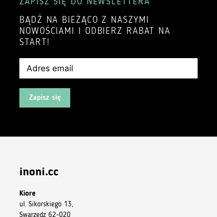
ZAPISZ SIĘ DO NEWSLETTERA
BĄDŹ NA BIEŻĄCO Z NASZYMI
NOWOŚCIAMI I ODBIERZ RABAT NA
START!
Zapisz się
inoni.cc
Kiore
ul. Sikorskiego 13,
Swarzędz 62-020