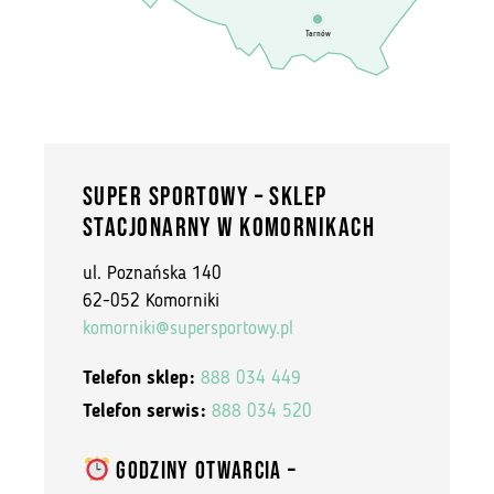
Tarnów
SUPER SPORTOWY – SKLEP
STACJONARNY W KOMORNIKACH
ul. Poznańska 140
62-052 Komorniki
komorniki@supersportowy.pl
Telefon sklep:
888 034 449
Telefon serwis:
888 034 520
GODZINY OTWARCIA –