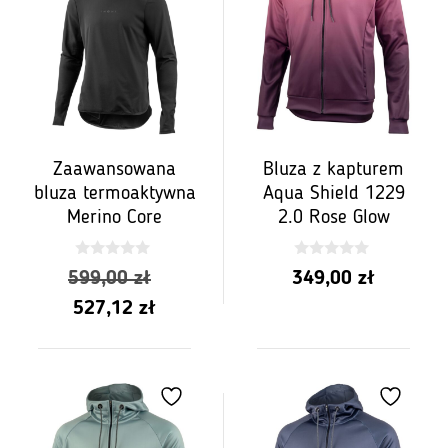
Zaawansowana
Bluza z kapturem
bluza termoaktywna
Aqua Shield 1229
Merino Core
2.0 Rose Glow
0
0
Pierwotna
599,00
zł
349,00
zł
z
z
5
5
Aktualna
cena
527,12
zł
cena
wynosiła:
wynosi:
599,00 zł.
527,12 zł.