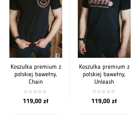
Koszulka premium z
Koszulka premium z
polskiej bawełny,
polskiej bawełny,
Chain
Unleash
0
0
119,00
zł
119,00
zł
z
z
5
5