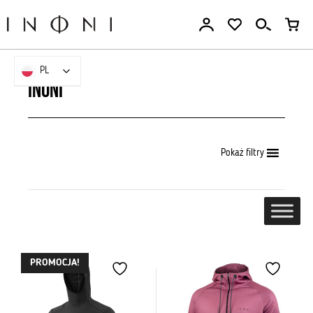
Przejdź
do
treści
PL
PL
Inoni
Pokaż filtry
PROMOCJA!