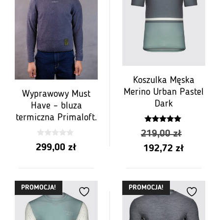
Koszulka Męska
Merino Urban Pastel
Wyprawowy Must
Dark
Have – bluza
termiczna Primaloft.
5.00
Pierwot
219,00
zł
z 5
0
299,00
zł
Aktualn
cena
192,72
zł
z
5
cena
wynosił
wynosi:
219,00 
PROMOCJA!
PROMOCJA!
192,72 z