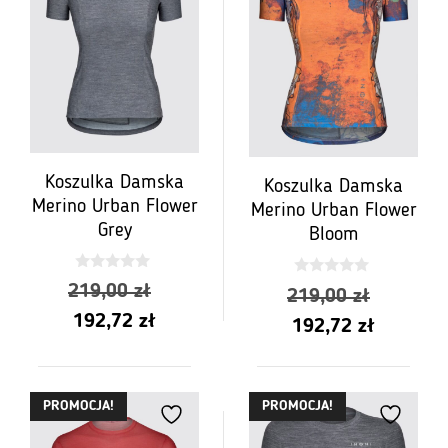
Koszulka Damska
Koszulka Damska
Merino Urban Flower
Merino Urban Flower
Grey
Bloom
0
0
Pierwotna
219,00
zł
Pierwot
219,00
zł
z
z
5
5
Aktualna
cena
192,72
zł
Aktualn
cena
192,72
zł
cena
wynosiła:
cena
wynosił
wynosi:
219,00 zł.
wynosi:
219,00 
PROMOCJA!
PROMOCJA!
192,72 zł.
192,72 z