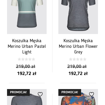
Koszulka Męska
Koszulka Męska
Merino Urban Pastel
Merino Urban Flower
Light
Grey
0
0
Pierwotna
Pierwot
219,00
zł
219,00
zł
z
z
5
5
Aktualna
cena
Aktualn
cena
192,72
zł
192,72
zł
cena
wynosiła:
cena
wynosił
wynosi:
219,00 zł.
wynosi:
219,00 
PROMOCJA!
PROMOCJA!
192,72 zł.
192,72 z