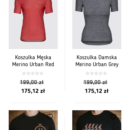
Koszulka Męska
Koszulka Damska
Merino Urban Red
Merino Urban Grey
0
0
Pierwotna
Pierwot
199,00
zł
199,00
zł
z
z
5
5
Aktualna
cena
Aktualn
cena
175,12
zł
175,12
zł
cena
wynosiła:
cena
wynosił
wynosi:
199,00 zł.
wynosi:
199,00 
175,12 zł.
175,12 z