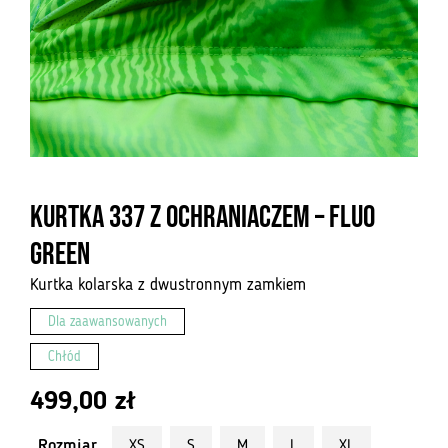
Kurtka 337 z ochraniaczem – Fluo
green
Kurtka kolarska z dwustronnym zamkiem
Dla zaawansowanych
Chłód
499,00
zł
Rozmiar
XS
S
M
L
XL