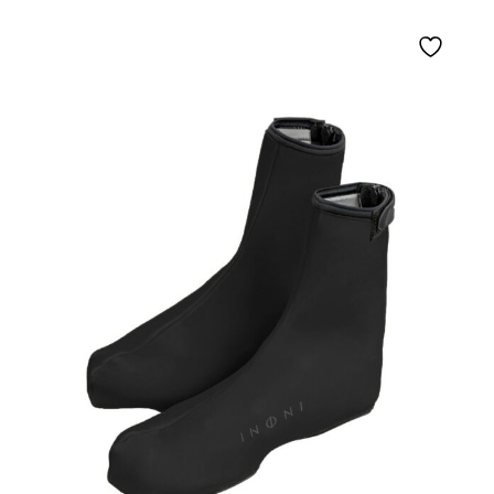
od
439,00 zł
do
489,00 zł