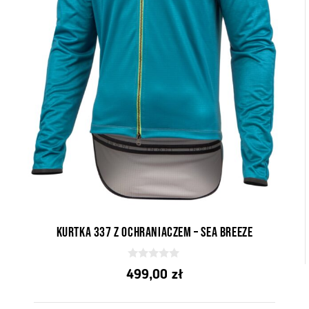
Kurtka 337 z ochraniaczem – Sea ​​Breeze
0
499,00
zł
z
5