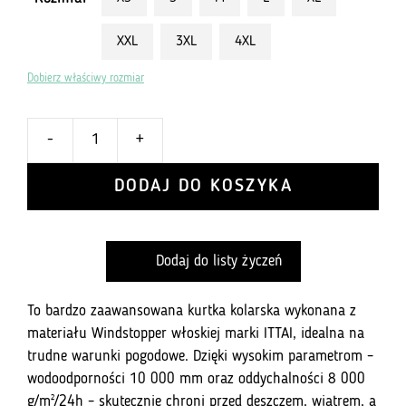
XXL
3XL
4XL
Dobierz właściwy rozmiar
-
+
ilość
Kurtka
DODAJ DO KOSZYKA
337
z
ochraniaczem
Dodaj do listy życzeń
-
Fluo
green
To bardzo zaawansowana kurtka kolarska wykonana z
materiału Windstopper włoskiej marki ITTAI, idealna na
trudne warunki pogodowe. Dzięki wysokim parametrom –
wodoodporności 10 000 mm oraz oddychalności 8 000
g/m²/24h – skutecznie chroni przed deszczem, wiatrem, a