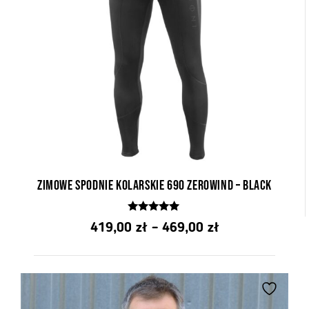
Zimowe spodnie kolarskie 690 ZeroWind – Black
4.90
Zakres
419,00
zł
–
469,00
zł
z 5
cen:
od
419,00 zł