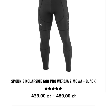
Spodnie kolarskie 688 Pro wersja zimowa – Black
4.84
Zakres
439,00
zł
–
489,00
zł
z 5
cen: