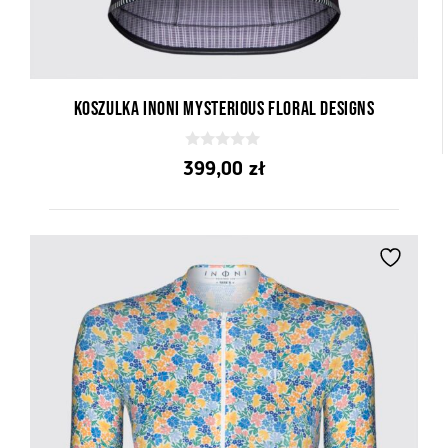
Koszulka Inoni Mysterious Floral Designs
0
399,00
zł
z
5