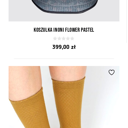
Koszulka Inoni Flower Pastel
0
399,00
zł
z
5