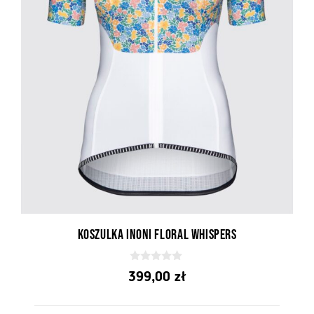
Koszulka Inoni Floral Whispers
0
399,00
zł
z
5