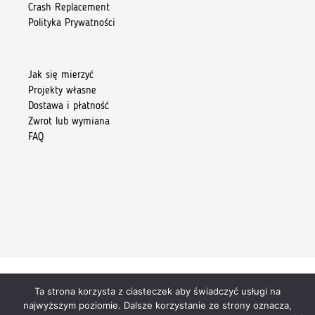
Crash Replacement
Polityka Prywatności
Jak się mierzyć
Projekty własne
Dostawa i płatność
Zwrot lub wymiana
FAQ
Ta strona korzysta z ciasteczek aby świadczyć usługi na
Copyright 2026 © Kiore Tomasz Skoczylas
najwyższym poziomie. Dalsze korzystanie ze strony oznacza,