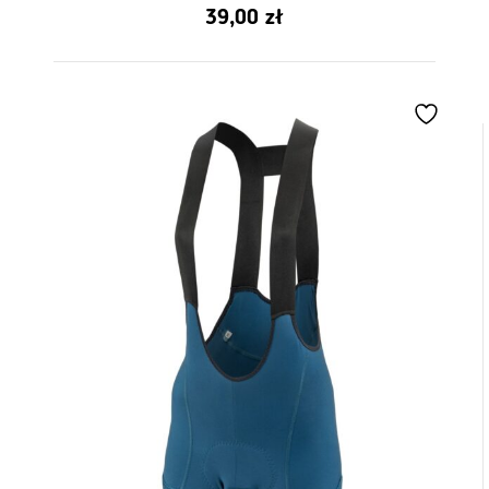
5.00
39,00
zł
z 5