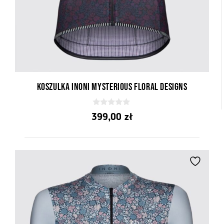
Koszulka Inoni Mysterious Floral Designs
0
399,00
zł
z
5