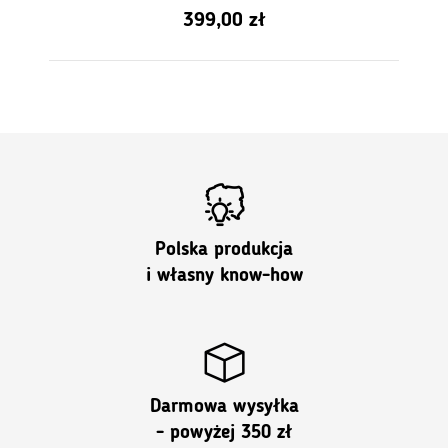
0
399,00
zł
z
5
Polska produkcja
i własny know-how
Darmowa wysyłka
- powyżej 350 zł