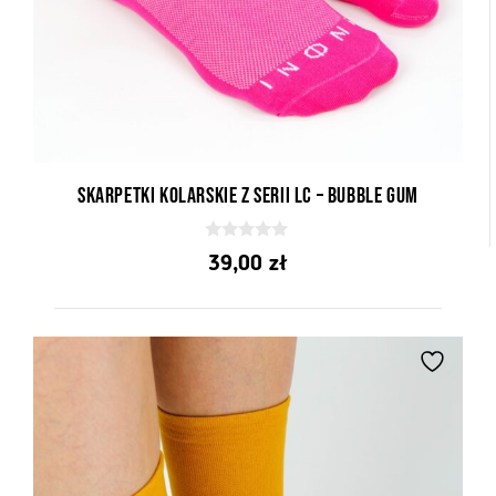
Skarpetki kolarskie z serii LC – Bubble Gum
0
39,00
zł
z
5