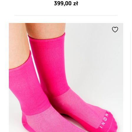
0
399,00
zł
z
5