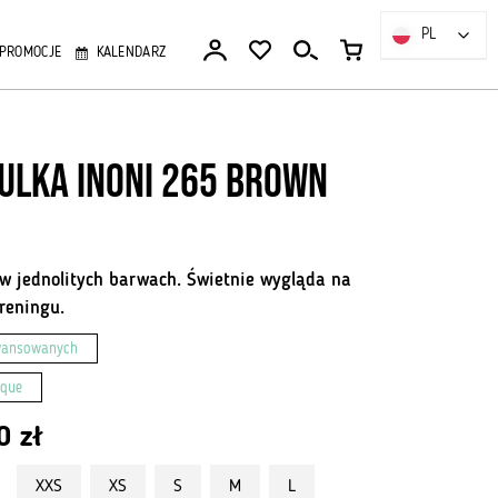
PL
PL
PROMOCJE
KALENDARZ
ulka Inoni 265 Brown
d
 w jednolitych barwach. Świetnie wygląda na
reningu.
wansowanych
ique
00
zł
XXS
XS
S
M
L