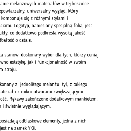
anie melanżowych materiałów w tej koszulce
epowtarzalny, uniwersalny wygląd, który
 komponuje się z różnymi stylami i
ciami. Logotyp, naniesiony specjalną folią, jest
ukły, co dodatkowo podkreśla wysoką jakość
dbałość o detale.
ka stanowi doskonały wybór dla tych, którzy cenią
ówno estetykę, jak i funkcjonalność w swoim
 stroju.
onany z jednolitego melanżu, tył, z takiego
teriału z mikro otworami zwiększającymi
ność. Rękawy zakończone dodatkowym mankietem,
i świetnie wyglądającym.
 posiadają odblaskowe elementy, jedna z nich
jest na zamek YKK.