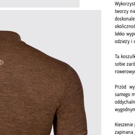
Wykorzyst
tworzy ni
doskonale
okolicznoś
lekko wyp
odzieży i 
Ta koszul
sobie zar
rowerowym
Przód wyk
samego ma
oddychal
wygodnym 
Kieszenie
zapinana 