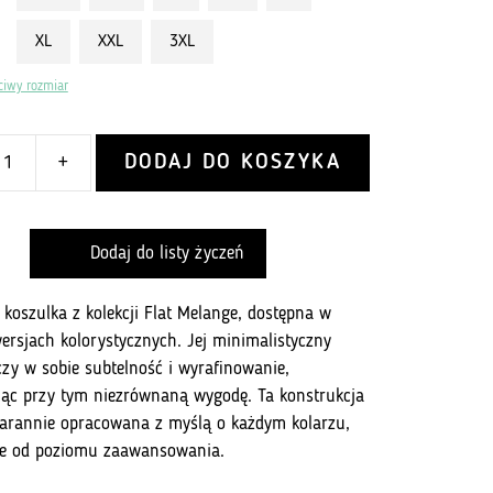
XL
XXL
3XL
ciwy rozmiar
DODAJ DO KOSZYKA
+
Dodaj do listy życzeń
 koszulka z kolekcji Flat Melange, dostępna w
ersjach kolorystycznych. Jej minimalistyczny
czy w sobie subtelność i wyrafinowanie,
ąc przy tym niezrównaną wygodę. Ta konstrukcja
tarannie opracowana z myślą o każdym kolarzu,
ie od poziomu zaawansowania.