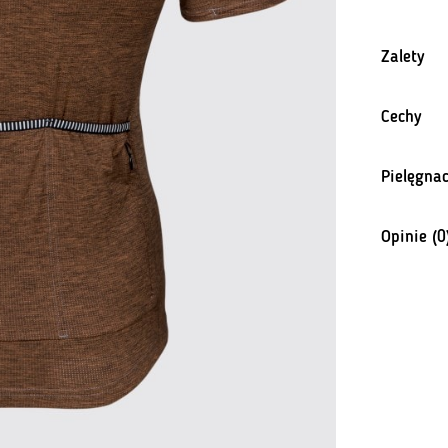
Zalety
Cechy
Pielęgnac
Opinie (0
Na razie n