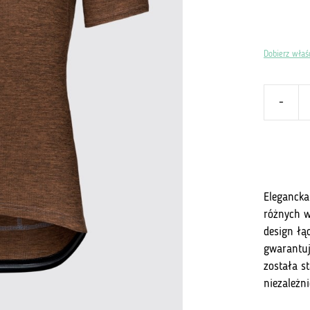
Dobierz właś
-
ilość
Koszulka
Inoni
265
Brown
Sand
Elegancka
różnych w
design łą
gwarantuj
została s
niezależn