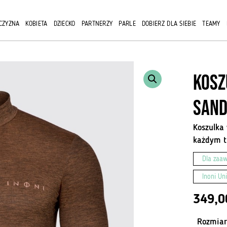
CZYZNA
KOBIETA
DZIECKO
PARTNERZY
PARLE
DOBIERZ DLA SIEBIE
TEAMY
Kosz
San
Koszulka
każdym t
Dla zaa
Inoni Un
349,
Rozmiar