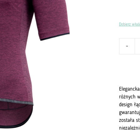
Dobierz właś
-
ilość
Koszulka
Inoni
265
Burgundy
Crystal
Elegancka
różnych w
design łą
gwarantuj
została s
niezależn