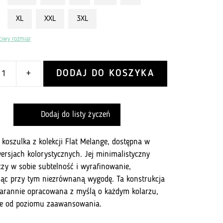
XL
XXL
3XL
ciwy rozmiar
DODAJ DO KOSZYKA
+
Dodaj do listy życzeń
 koszulka z kolekcji Flat Melange, dostępna w
ersjach kolorystycznych. Jej minimalistyczny
czy w sobie subtelność i wyrafinowanie,
ąc przy tym niezrównaną wygodę. Ta konstrukcja
tarannie opracowana z myślą o każdym kolarzu,
ie od poziomu zaawansowania.