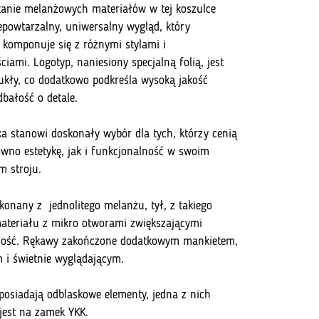
anie melanżowych materiałów w tej koszulce
epowtarzalny, uniwersalny wygląd, który
 komponuje się z różnymi stylami i
ciami. Logotyp, naniesiony specjalną folią, jest
ukły, co dodatkowo podkreśla wysoką jakość
dbałość o detale.
ka stanowi doskonały wybór dla tych, którzy cenią
ówno estetykę, jak i funkcjonalność w swoim
 stroju.
onany z jednolitego melanżu, tył, z takiego
teriału z mikro otworami zwiększającymi
ność. Rękawy zakończone dodatkowym mankietem,
i świetnie wyglądającym.
 posiadają odblaskowe elementy, jedna z nich
jest na zamek YKK.