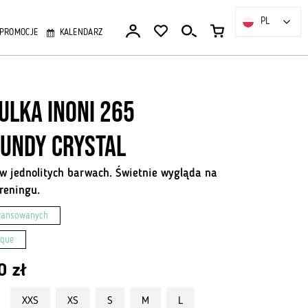
PL
PL
PROMOCJE
KALENDARZ
ulka Inoni 265
undy Crystal
 w jednolitych barwach. Świetnie wygląda na
reningu.
wansowanych
ique
00
zł
XXS
XS
S
M
L