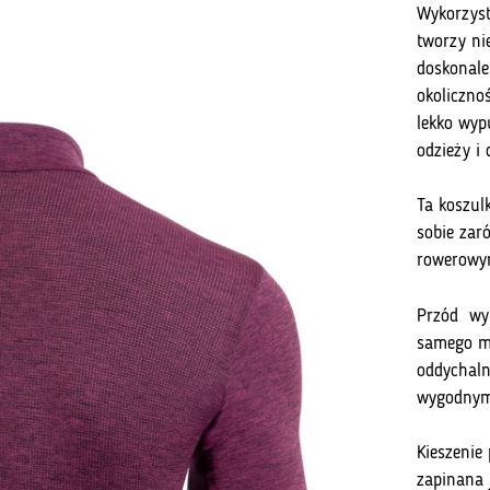
Wykorzyst
tworzy ni
doskonale
okolicznoś
lekko wyp
odzieży i 
Ta koszul
sobie zar
rowerowym
Przód wyk
samego ma
oddychal
wygodnym 
Kieszenie
zapinana 