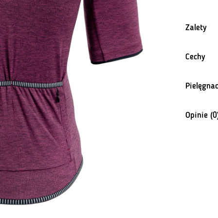
Zalety
Cechy
Pielęgnac
Opinie (0
Na razie n