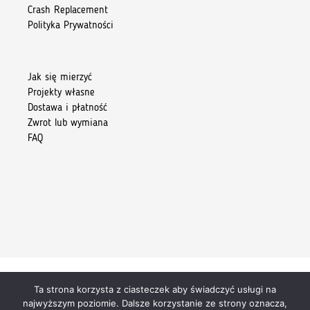
Crash Replacement
Polityka Prywatności
Jak się mierzyć
Projekty własne
Dostawa i płatność
Zwrot lub wymiana
FAQ
Ta strona korzysta z ciasteczek aby świadczyć usługi na
Copyright 2026 © Kiore Tomasz Skoczylas
najwyższym poziomie. Dalsze korzystanie ze strony oznacza,