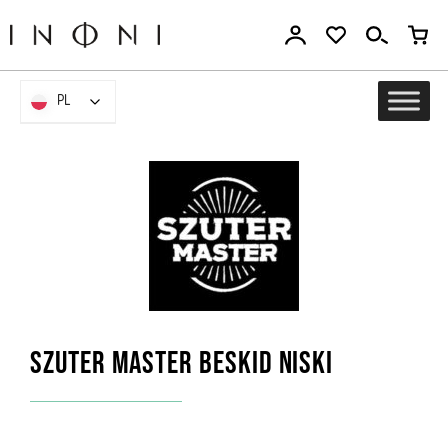
Przejdź
do
treści
PL
PL
SZUTER MASTER BESKID NISKI