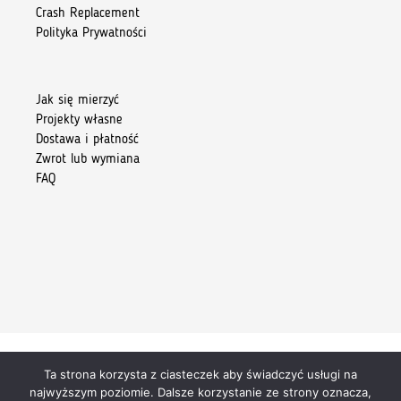
Crash Replacement
Polityka Prywatności
Jak się mierzyć
Projekty własne
Dostawa i płatność
Zwrot lub wymiana
FAQ
Ta strona korzysta z ciasteczek aby świadczyć usługi na
Copyright 2026 © Kiore Tomasz Skoczylas
najwyższym poziomie. Dalsze korzystanie ze strony oznacza,