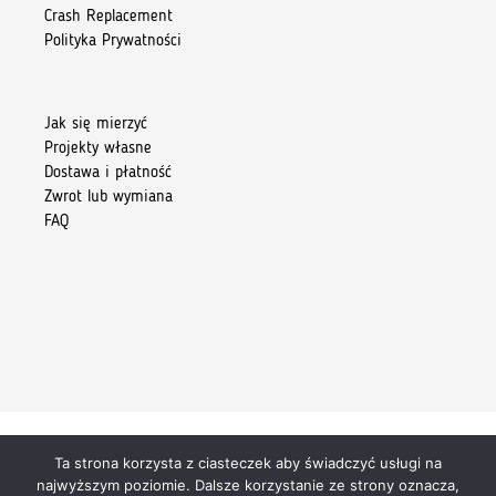
Crash Replacement
Polityka Prywatności
Jak się mierzyć
Projekty własne
Dostawa i płatność
Zwrot lub wymiana
FAQ
Ta strona korzysta z ciasteczek aby świadczyć usługi na
Copyright 2026 © Kiore Tomasz Skoczylas
najwyższym poziomie. Dalsze korzystanie ze strony oznacza,