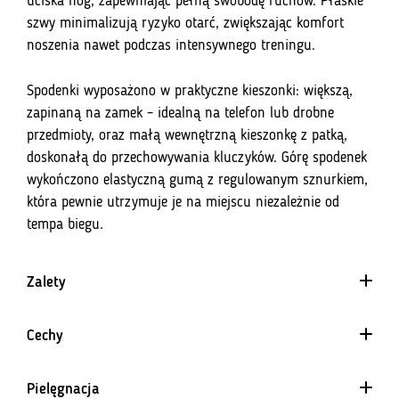
uciska nóg, zapewniając pełną swobodę ruchów. Płaskie
szwy minimalizują ryzyko otarć, zwiększając komfort
noszenia nawet podczas intensywnego treningu.
Spodenki wyposażono w praktyczne kieszonki: większą,
zapinaną na zamek – idealną na telefon lub drobne
przedmioty, oraz małą wewnętrzną kieszonkę z patką,
doskonałą do przechowywania kluczyków. Górę spodenek
wykończono elastyczną gumą z regulowanym sznurkiem,
która pewnie utrzymuje je na miejscu niezależnie od
tempa biegu.
Zalety
Cechy
Elementy sublimowane
Elementy sublimowane
Pielęgnacja
Barwienie sublimacją to