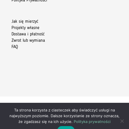
Polityka Prywatności
Jak się mierzyć
Projekty własne
Dostawa i płatność
Zwrot lub wymiana
FAQ
Ta strona korzysta z ciasteczek aby świadczyć usługi na
Copyright 2026 © Kiore Tomasz Skoczylas
najwyższym poziomie. Dalsze korzystanie ze strony oznacza,
że zgadzasz się na ich użycie.
Polityka prywatności