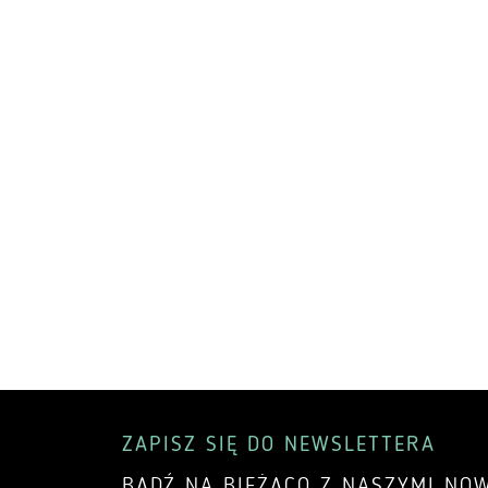
ZAPISZ SIĘ DO NEWSLETTERA
BĄDŹ NA BIEŻĄCO Z NASZYMI NOW