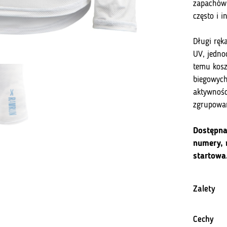
zapachów 
często i i
Długi ręk
UV, jedno
temu kosz
biegowych
aktywnośc
zgrupowan
Dostępna
numery, 
startowa
Zalety
Cechy