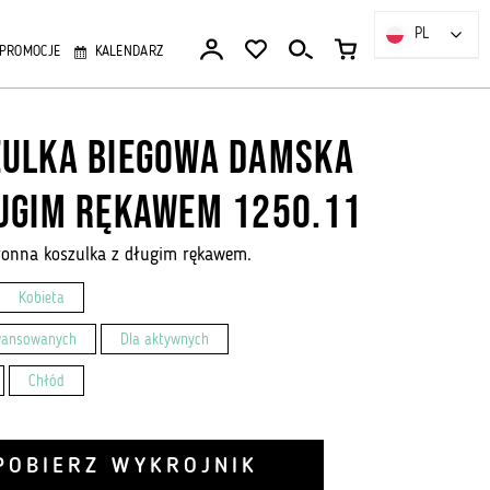
PL
PL
PROMOCJE
KALENDARZ
zulka biegowa damska
ugim rękawem 1250.11
onna koszulka z długim rękawem.
Kobieta
wansowanych
Dla aktywnych
Chłód
POBIERZ WYKROJNIK