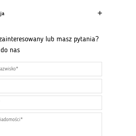
4 Way Stretch
4 Way Stretch
ja
Materiał równomiernie rozciągający się w
każdym kierunku. Gwarantuje doskonałe
dopasowanie i nie krępuje ruchów.
 zainteresowany lub masz pytania?
Elementy sublimowane
Elementy sublimowane
 do nas
Barwienie sublimacją to
nieodwracalny proces, który trwale
barwi wierzchnią warstwę białego
materiału. Dzięki tej technologii
możemy zrealizować praktycznie
dowolny projekt graficzny, a
uzyskany efekt cechuje się wysoką
trwałością i intensywnością
kolorów. Minusem sublimacji jest
jednak niższa odporność na tarcie.
Materiał
Materiał odprowadzający wilgoć
odprowadzający
Materiały z technologią Moisture
Management mają specjalną, dwustronną
wilgoć
strukturę dzianiny, która umożliwia