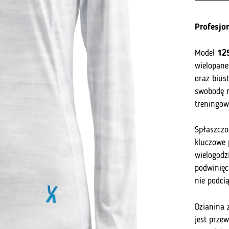
Profesjo
Model
12
wielopane
oraz bius
swobodę r
treningow
Spłaszczo
kluczowe 
wielogodz
podwinięci
nie podci
Dzianina 
jest prze