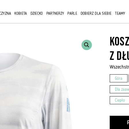
CZYZNA
KOBIETA
DZIECKO
PARTNERZY
PARLE
DOBIERZ DLA SIEBIE
TEAMY
Kos
z dł
Wszechstr
Góra
Dla zaa
Ciepło