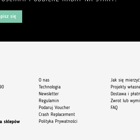
pisz się
O nas
Jak się mierzyć
90
Technologia
Projekty własn
Newsletter
Dostawa i płat
Regulamin
Zwrot lub wym
Podaruj Voucher
FAQ
Crash Replacement
Polityka Prywatności
a sklepów