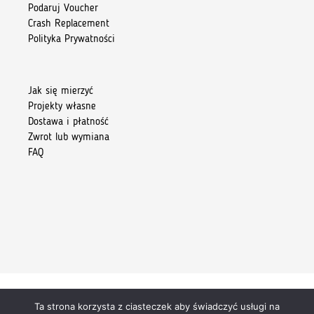
Podaruj Voucher
Crash Replacement
Polityka Prywatności
Jak się mierzyć
Projekty własne
Dostawa i płatność
Zwrot lub wymiana
FAQ
Ta strona korzysta z ciasteczek aby świadczyć usługi na
Copyright 2026 © Kiore Tomasz Skoczylas