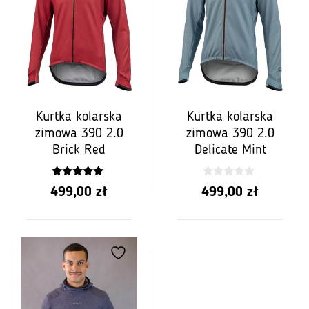
Kurtka kolarska
Kurtka kolarska
zimowa 390 2.0
zimowa 390 2.0
Brick Red
Delicate Mint
5.00
0
499,00
zł
499,00
zł
z 5
z
5