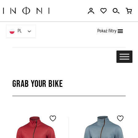
Przejdź
do
treści
Pokaż filtry
PL
PL
Grab Your Bike