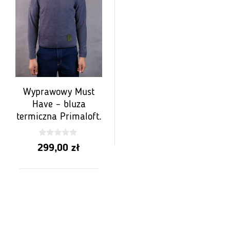
Wyprawowy Must
Have – bluza
termiczna Primaloft.
0
299,00
zł
z
5