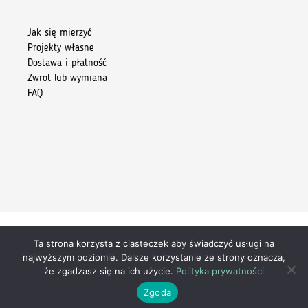
Jak się mierzyć
Projekty własne
Dostawa i płatność
Zwrot lub wymiana
FAQ
Ta strona korzysta z ciasteczek aby świadczyć usługi na
Copyright 2026 © Kiore Tomasz Skoczylas
najwyższym poziomie. Dalsze korzystanie ze strony oznacza,
że zgadzasz się na ich użycie.
Polityka prywatności
Zgoda