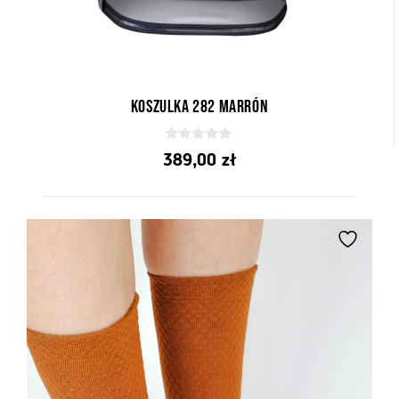
Koszulka 282 Marrón
0
389,00
zł
z
5