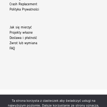
Crash Replacement
Polityka Prywatności
Jak się mierzyć
Projekty własne
Dostawa i płatność
Zwrot lub wymiana
FAQ
Ta strona korzysta z ciasteczek aby świadczyć usługi na
Copyright 2026 © Kiore Tomasz Skoczylas
najwyższym poziomie. Dalsze korzystanie ze strony oznacza,