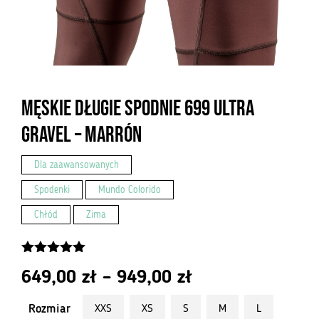
Męskie długie spodnie 699 Ultra
Gravel – Marrón
Dla zaawansowanych
Spodenki
Mundo Colorido
Chłód
Zima
5.00
z 5
Zakres
649,00
zł
–
949,00
zł
cen:
Rozmiar
XXS
XS
S
M
L