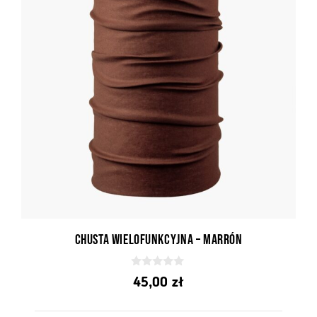
Chusta wielofunkcyjna – Marrón
0
45,00
zł
z
5