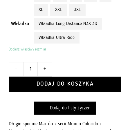
od
XL
XXL
3XL
649,00 zł
Wkładka
Wkładka Long Distance N3X 3D
do
Wkładka Ultra Ride
949,00 zł
Dobierz właściwy rozmiar
-
+
ilość
Męskie
DODAJ DO KOSZYKA
długie
spodnie
699
Dodaj do listy życzeń
Ultra
Gravel
-
Długie spodnie Marrón z serii Mundo Colorido z