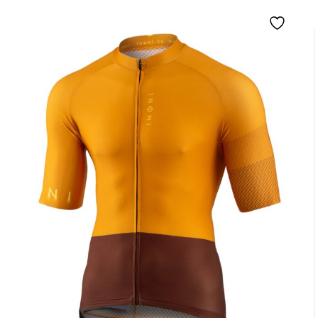
podczas intensywnego wysiłku.
Ultra Mat
Matowy materiał pochłaniający światło.
Wkładka długodystansowa
Wkładka gwarantuje komfortową jazdę przez kilka godzin.