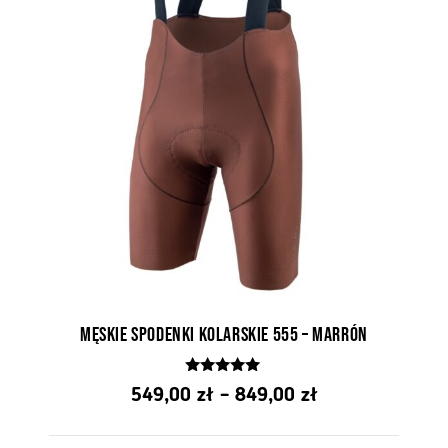
Męskie spodenki kolarskie 555 – Marrón
5.00
Zakres
549,00
zł
–
849,00
zł
z 5
cen: