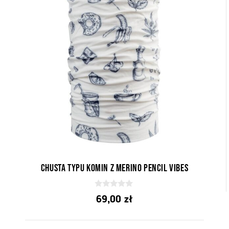
Chusta typu komin z Merino Pencil Vibes
0
69,00
zł
z
5