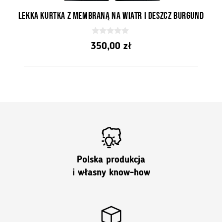
Lekka kurtka z membraną na wiatr i deszcz Burgund
0
350,00
zł
z
5
Polska produkcja
i własny know-how