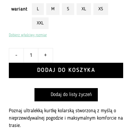
wariant
L
M
S
XL
XS
XXL
Dobierz właściwy rozmiar
-
+
ilość
Lekka
DODAJ DO KOSZYKA
kurtka
z
membraną
Dodaj do listy życzeń
na
wiatr
i
Poznaj ultralekką kurtkę kolarską stworzoną z myślą o
deszcz
nieprzewidywalnej pogodzie i maksymalnym komforcie na
Vision
trasie.