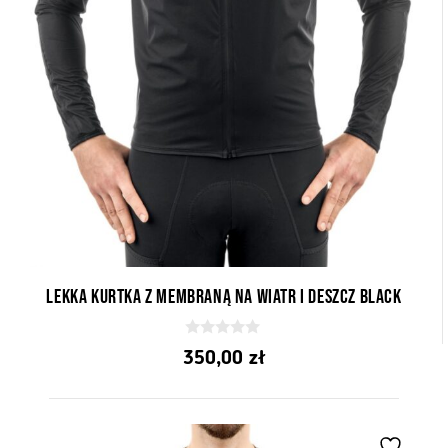
Lekka kurtka z membraną na wiatr i deszcz Black
0
350,00
zł
z
5