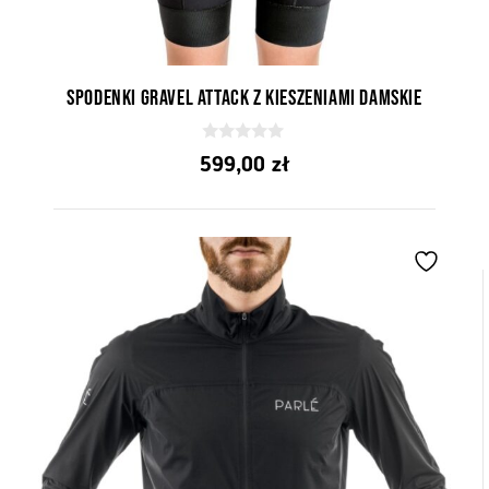
Spodenki Gravel Attack z kieszeniami damskie
0
599,00
zł
z
5