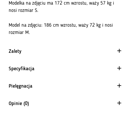
Modelka na zdjęciu ma 172 cm wzrostu, waży 57 kg i
nosi rozmiar S.
Model na zdjęciu: 186 cm wzrostu, waży 72 kg i nosi
rozmiar M.
Zalety
Specyfikacja
10 000 mm H₂O/m²/24h
Pielęgnacja
7 400 g pary wodnej/m²/24h
Opinie (0)
Na razie nie ma opinii o produkcie.