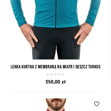
Lekka kurtka z membraną na wiatr i deszcz Turkus
0
350,00
zł
z
5